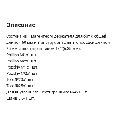
О компании
О бренде
Политика обработки персональных данных
Описание
Новости
Программа бонусов
Состоит из 1 магнитного держателя для бит с общей
Пользовательское соглашение
длиной 60 мм и 8 инструментальных насадок длиной
25 мм с шестигранником 1/4"(6.35 мм):
Phillips №1х1 шт.
СЕТЕВОЙ ЭЛЕКТРОИНСТРУМЕНТ
Phillips №2х1 шт.
Угловые шлифмашины (УШМ)
Pozidriv №1х1 шт.
Pozidriv №2х1 шт.
Перфораторы
Torx №20х1 шт.
Дрели
Torx №25х1 шт.
Лобзики
Для внутреннего шестигранника №4х1 шт.
Пылесосы
Шлиц 5.5х1 шт.
АККУМУЛЯТОРНЫЙ ИНСТРУМЕНТ
Аккумуляторные шуруповерты
Аккумуляторные перфораторы