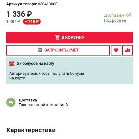
Артикул товара:
630419000
СРАВНЕНИЕ
(
0
)
1 336 ₽
Доставим
Подробнее
1 484 ₽
− 148 ₽
ИЗБРАННОЕ
(
0
)
В КОРЗИНУ
МАГАЗИНЫ
ЗАПРОСИТЬ СЧЕТ
СЕРВИС
27 бонусов на карту
Авторизуйтесь
,
чтобы получить бонусы
ПОДДЕРЖКА
на карту
Сервисный центр
ИНФОРМАЦИЯ
Доставка
Транспортной компанией
Юридическим лицам
Контакты
Правила обмена и возврата
Характеристики
Способы оплаты