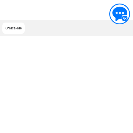
Описание
ПОДДЕРЖКА
Сервисный центр
ИНФОРМАЦИЯ
Юридическим лицам
Контакты
Правила обмена и возврата
Способы оплаты