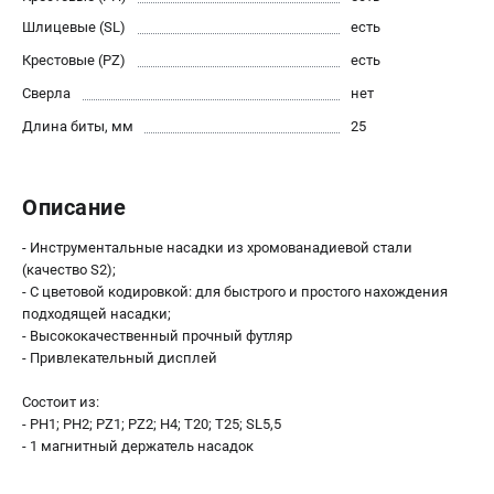
О компании
Шлицевые (SL)
есть
О бренде
Крестовые (PZ)
есть
Политика обработки персональных данных
Новости
Сверла
нет
Программа бонусов
Длина биты, мм
25
Как нас найти
Пользовательское соглашение
Описание
СЕТЕВОЙ ЭЛЕКТРОИНСТРУМЕНТ
- Инструментальные насадки из хромованадиевой стали
Угловые шлифмашины (УШМ)
(качество S2);
- С цветовой кодировкой: для быстрого и простого нахождения
Перфораторы
подходящей насадки;
Дрели
- Высококачественный прочный футляр
Лобзики
- Привлекательный дисплей
Пылесосы
Состоит из:
- PH1; PH2; PZ1; PZ2; H4; T20; T25; SL5,5
АККУМУЛЯТОРНЫЙ ИНСТРУМЕНТ
- 1 магнитный держатель насадок
Аккумуляторные шуруповерты