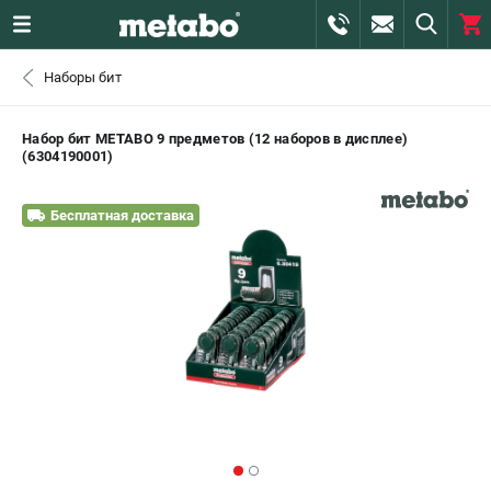
0 
Наборы бит
₽
САНКТ-ПЕТЕРБУРГ
Набор бит METABO 9 предметов (12 наборов в дисплее)
(6304190001)
+7 (812) 407-39-48
- ЗАКАЗ ИЗДЕЛИЙ
Бесплатная доставка
+7 (911) 360-06-14 | +7 (8112) 59-10-67
- ЗАКАЗ ЗАПЧАСТЕЙ
ЗАКАЗАТЬ ЗАПЧАСТЬ
ВХОД ИЛИ РЕГИСТРАЦИЯ
КАТАЛОГ
АКЦИИ