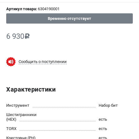
Артикул товара:
6304190001
СРАВНЕНИЕ
(
0
)
Временно отсутствует
ИЗБРАННОЕ
(
0
)
6 930
c
МАГАЗИНЫ
СЕРВИС
Сообщить о поступлении
ПОДДЕРЖКА
Сервисный центр
Характеристики
ИНФОРМАЦИЯ
Инструмент
Набор бит
Юридическим лицам
Шестигранники
Контакты
(HEX)
есть
Правила обмена и возврата
TORX
есть
Способы оплаты
Крестовые (PH)
есть