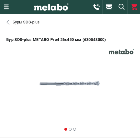
0 
Буры SDS-plus
₽
САНКТ-ПЕТЕРБУРГ
Бур SDS-plus METABO Pro4 26х450 мм (630548000)
+7 (812) 407-39-48
- ЗАКАЗ ИЗДЕЛИЙ
+7 (911) 360-06-14 | +7 (8112) 59-10-67
- ЗАКАЗ ЗАПЧАСТЕЙ
ЗАКАЗАТЬ ЗАПЧАСТЬ
ВХОД ИЛИ РЕГИСТРАЦИЯ
КАТАЛОГ
АКЦИИ