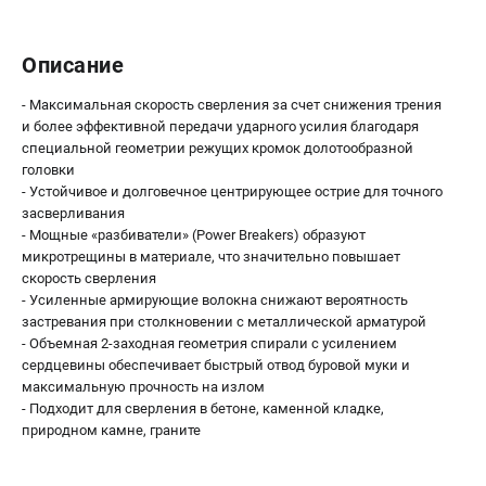
О компании
О бренде
Описание
Политика обработки персональных данных
Новости
- Максимальная скорость сверления за счет снижения трения
Программа бонусов
и более эффективной передачи ударного усилия благодаря
Как нас найти
специальной геометрии режущих кромок долотообразной
Пользовательское соглашение
головки
- Устойчивое и долговечное центрирующее острие для точного
засверливания
СЕТЕВОЙ ЭЛЕКТРОИНСТРУМЕНТ
- Мощные «разбиватели» (Power Breakers) образуют
микротрещины в материале, что значительно повышает
Угловые шлифмашины (УШМ)
скорость сверления
Перфораторы
- Усиленные армирующие волокна снижают вероятность
Дрели
застревания при столкновении с металлической арматурой
Лобзики
- Объемная 2-заходная геометрия спирали с усилением
сердцевины обеспечивает быстрый отвод буровой муки и
Пылесосы
максимальную прочность на излом
- Подходит для сверления в бетоне, каменной кладке,
АККУМУЛЯТОРНЫЙ ИНСТРУМЕНТ
природном камне, граните
Аккумуляторные шуруповерты