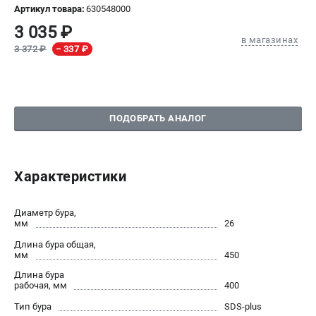
Артикул товара:
630548000
СРАВНЕНИЕ
(
0
)
3 035 ₽
в магазинах
3 372 ₽
− 337 ₽
ИЗБРАННОЕ
(
0
)
МАГАЗИНЫ
ПОДОБРАТЬ АНАЛОГ
СЕРВИС
ПОДДЕРЖКА
Характеристики
Сервисный центр
Диаметр бура,
мм
26
ИНФОРМАЦИЯ
Длина бура общая,
Юридическим лицам
мм
450
Контакты
Длина бура
Правила обмена и возврата
рабочая, мм
400
Способы оплаты
Тип бура
SDS-plus