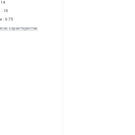
 14
: 10
 : 0.75
исок характеристик