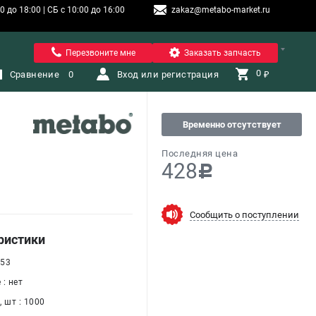
 до 18:00 | СБ с 10:00 до 16:00
zakaz@metabo-market.ru
Санкт-Петербург
Перезвоните мне
Заказать запчасть
0 
Сравнение
0
Вход или регистрация
₽
Временно отсутствует
Последняя цена
428
c
Сообщить о поступлении
ристики
 53
: нет
 шт : 1000