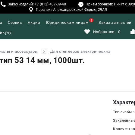
Заказ изделий: +7 (812) 407-39-48
Прием звонков: Пн-Пт с 09:00
Проспект Александровской Фермы, 29АЛ
а
Сервис
Акции
Юридическим лицам
Заказ запчастей
Избранное
0
иалы и аксессуары
Для степлеров электрических
ип 53 14 мм, 1000шт.
Характе
Тип скобы :
Закаленные 
Количество,