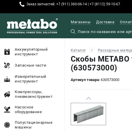
Заказ запчастей: +7 (911) 360-06-14 | +7 (8112) 59-10-67
Магазины
Доставка
Оплат
Аккумуляторный
Каталог
Расходные матер
инструмент
Скобы METABO т
Запасные части
(630573000)
Измерительный
Артикул товара:
630573000
инструмент
Компрессоры,
пневмоинструмент
Насосное
оборудование
Полустационарные
машины