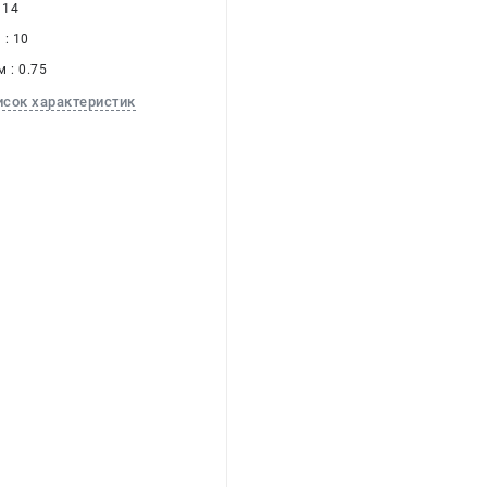
 14
: 10
 : 0.75
исок характеристик