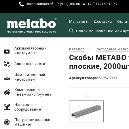
Заказ запчастей: +7 (911) 360-06-14 | +7 (8112) 59-10-67
Магазины
Доставка
Оплат
Аккумуляторный
Каталог
Расходные матер
инструмент
Скобы METABO т
Запасные части
плоские, 2000ш
Измерительный
Артикул товара:
630578000
инструмент
Компрессоры,
пневмоинструмент
Насосное
оборудование
Полустационарные
машины