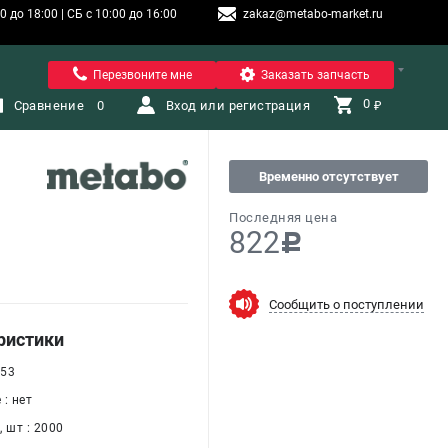
 до 18:00 | СБ с 10:00 до 16:00
zakaz@metabo-market.ru
Санкт-Петербург
Перезвоните мне
Заказать запчасть
0 
Сравнение
0
Вход или регистрация
₽
Временно отсутствует
Последняя цена
822
c
Сообщить о поступлении
ристики
 53
: нет
 шт : 2000