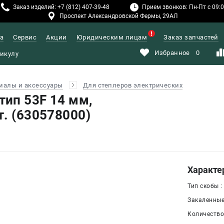
Заказ изделий: +7 (812) 407-39-48
Прием звонков: Пн-Пт с 09:00
Проспект Александровской Фермы, 29АЛ
а
Сервис
Акции
Юридическим лицам
Заказ запчастей
Избранное
0
иалы и аксессуары
Для степлеров электрических
ип 53F 14 мм,
т. (630578000)
Характе
Тип скобы :
Закаленные 
Количество,