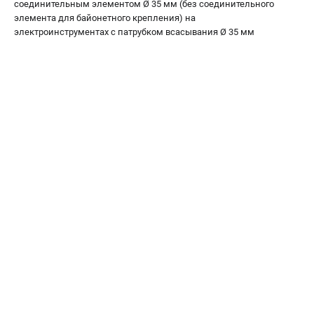
соединительным элементом Ø 35 мм (без соединительного
О компании
элемента для байонетного крепления) на
О бренде
электроинструментах с патрубком всасывания Ø 35 мм
Политика обработки персональных данных
Новости
Программа бонусов
Как нас найти
Пользовательское соглашение
СЕТЕВОЙ ЭЛЕКТРОИНСТРУМЕНТ
Угловые шлифмашины (УШМ)
Перфораторы
Дрели
Лобзики
Пылесосы
АККУМУЛЯТОРНЫЙ ИНСТРУМЕНТ
Аккумуляторные шуруповерты