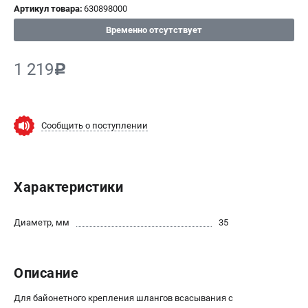
Артикул товара:
630898000
СРАВНЕНИЕ
(
0
)
Временно отсутствует
ИЗБРАННОЕ
(
0
)
1 219
c
МАГАЗИНЫ
Сообщить о поступлении
СЕРВИС
ПОДДЕРЖКА
Характеристики
Сервисный центр
ИНФОРМАЦИЯ
Диаметр, мм
35
Юридическим лицам
Контакты
Описание
Правила обмена и возврата
Способы оплаты
Для байонетного крепления шлангов всасывания с