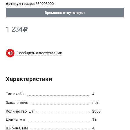
Артикул товара:
630903000
СРАВНЕНИЕ
(
0
)
Временно отсутствует
ИЗБРАННОЕ
(
0
)
1 234
c
МАГАЗИНЫ
Сообщить о поступлении
СЕРВИС
ПОДДЕРЖКА
Характеристики
Сервисный центр
ИНФОРМАЦИЯ
Тип скобы
4
Закаленные
Юридическим лицам
нет
Контакты
Количество, шт
2000
Правила обмена и возврата
Длина, мм
18
Способы оплаты
Ширина, мм
4