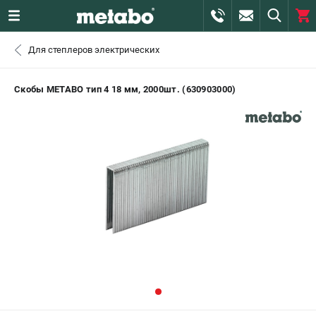
0 
Для степлеров электрических
₽
ПОМОНА
Скобы METABO тип 4 18 мм, 2000шт. (630903000)
+7 (800) 550-70-46
- ЗАКАЗ ИЗДЕЛИЙ
+7 (911) 360-06-14 | +7 (8112) 59-10-67
- ЗАКАЗ ЗАПЧАСТЕЙ
ЗАКАЗАТЬ ЗАПЧАСТЬ
ВХОД ИЛИ РЕГИСТРАЦИЯ
КАТАЛОГ
АКЦИИ