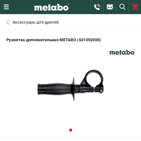
0 
Аксессуары для дрелей
₽
САНКТ-ПЕТЕРБУРГ
Рукоятка дополнительная METABO (631052000)
+7 (812) 407-39-48
- ЗАКАЗ ИЗДЕЛИЙ
+7 (911) 360-06-14 | +7 (8112) 59-10-67
- ЗАКАЗ ЗАПЧАСТЕЙ
ЗАКАЗАТЬ ЗАПЧАСТЬ
ВХОД ИЛИ РЕГИСТРАЦИЯ
КАТАЛОГ
АКЦИИ