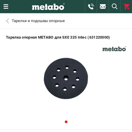
0 
Тарелки и подошвы опорные
₽
САНКТ-ПЕТЕРБУРГ
Тарелка опорная METABO для SXE 325 Intec (631220000)
+7 (812) 407-39-48
- ЗАКАЗ ИЗДЕЛИЙ
+7 (911) 360-06-14 | +7 (8112) 59-10-67
- ЗАКАЗ ЗАПЧАСТЕЙ
ЗАКАЗАТЬ ЗАПЧАСТЬ
ВХОД ИЛИ РЕГИСТРАЦИЯ
КАТАЛОГ
АКЦИИ