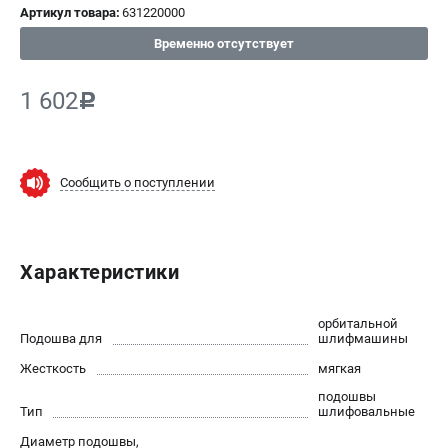
Артикул товара:
631220000
СРАВНЕНИЕ
(
0
)
Временно отсутствует
ИЗБРАННОЕ
(
0
)
1 602
c
МАГАЗИНЫ
Сообщить о поступлении
СЕРВИС
ПОДДЕРЖКА
Характеристики
Сервисный центр
ИНФОРМАЦИЯ
орбитальной
Подошва для
шлифмашины
Юридическим лицам
Жесткость
мягкая
Контакты
подошвы
Правила обмена и возврата
Тип
шлифовальные
Способы оплаты
Диаметр подошвы,