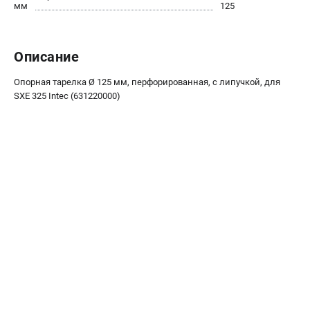
О компании
мм
125
О бренде
Политика обработки персональных данных
Описание
Новости
Программа бонусов
Опорная тарелка Ø 125 мм, перфорированная, с липучкой, для
Как нас найти
SXE 325 Intec (631220000)
Пользовательское соглашение
СЕТЕВОЙ ЭЛЕКТРОИНСТРУМЕНТ
Угловые шлифмашины (УШМ)
Перфораторы
Дрели
Лобзики
Пылесосы
АККУМУЛЯТОРНЫЙ ИНСТРУМЕНТ
Аккумуляторные шуруповерты