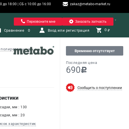
 до 18:00 | СБ с 10:00 до 16:00
zakaz@metabo-market.ru
Санкт-Петербург
Перезвоните мне
Заказать запчасть
0 
Сравнение
0
Вход или регистрация
₽
 полировальные
Временно отсутствует
Последняя цена
690
c
Сообщить о поступлении
ристики
садки, мм : 130
адки, мм : 20
исок характеристик