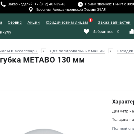
Заказ изделий: +7 (812) 407-39-48
Прием звонков: Пн-Пт с 09:00
Проспект Александровской Фермы, 29АЛ
а
Сервис
Акции
Юридическим лицам
Заказ запчастей
Избранное
0
иалы и аксессуары
Для полировальных машин
Насадки
 губка METABO 130 мм
Характе
Диаметр на
Толщина нас
Полный сп