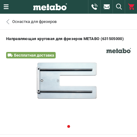
0 
Оснастка для фрезеров
₽
САНКТ-ПЕТЕРБУРГ
Направляющая круговая для фрезеров METABO (631505000)
+7 (812) 407-39-48
- ЗАКАЗ ИЗДЕЛИЙ
Бесплатная доставка
+7 (911) 360-06-14 | +7 (8112) 59-10-67
- ЗАКАЗ ЗАПЧАСТЕЙ
ЗАКАЗАТЬ ЗАПЧАСТЬ
ВХОД ИЛИ РЕГИСТРАЦИЯ
КАТАЛОГ
АКЦИИ