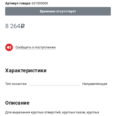
Артикул товара:
631505000
СРАВНЕНИЕ
(
0
)
Временно отсутствует
ИЗБРАННОЕ
(
0
)
8 264
c
МАГАЗИНЫ
Сообщить о поступлении
СЕРВИС
ПОДДЕРЖКА
Характеристики
Сервисный центр
ИНФОРМАЦИЯ
Тип оснастки
Направляющая
Юридическим лицам
Контакты
Описание
Правила обмена и возврата
Способы оплаты
Для вырезания круглых отверстий, круглых пазов, круглых