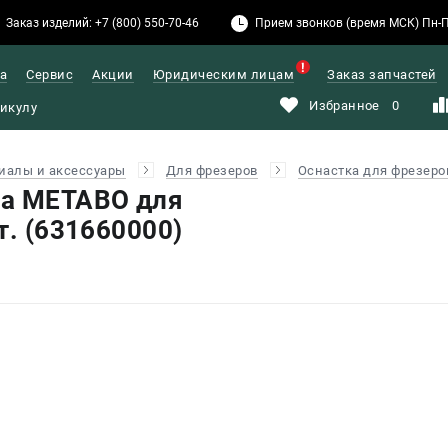
Заказ изделий: +7 (800) 550-70-46
Прием звонков (время МСК) Пн-Пт: 
а
Сервис
Акции
Юридическим лицам
Заказ запчастей
Избранное
0
иалы и аксессуары
Для фрезеров
Оснастка для фрезеро
ра METABO для
т. (631660000)