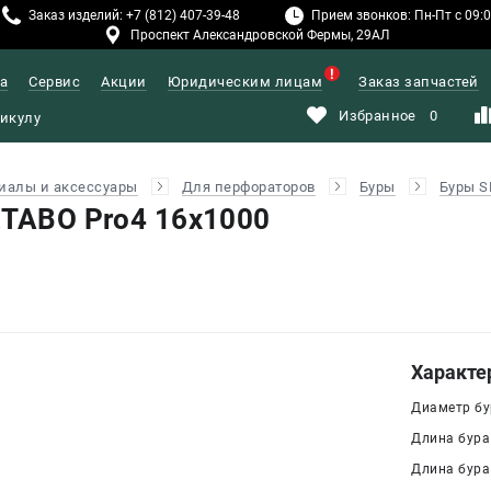
Заказ изделий: +7 (812) 407-39-48
Прием звонков: Пн-Пт с 09:00
Проспект Александровской Фермы, 29АЛ
а
Сервис
Акции
Юридическим лицам
Заказ запчастей
Избранное
0
иалы и аксессуары
Для перфораторов
Буры
Буры S
ETABO Pro4 16х1000
Характе
Диаметр бур
Длина бура
Длина бура