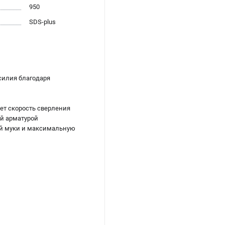
950
SDS-plus
силия благодаря
ет скорость сверления
й арматурой
ой муки и максимальную