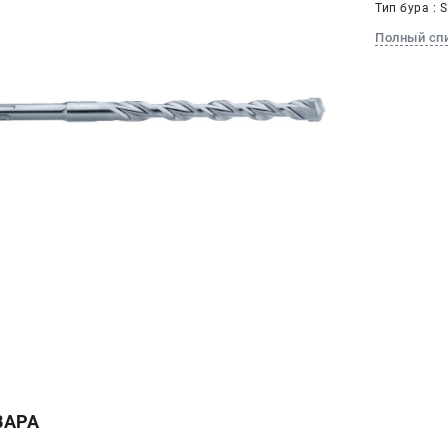
Тип бура : 
Полный сп
ВАРА