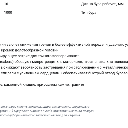
16
Длина бура рабочая, мм
1000
Тип бура
ния за счет снижения трения и более эффективной передачи ударного у
 кромок долотообразной головки
трирующее острие для точного засверливания
Breakers) образуют микротрещины в материале, что значительно повыша
а снижают вероятность застревания при столкновении с металлическо
я спирали с усилением сердцевины обеспечивает быстрый отвод буров
не, каменной кладке, природном камне, граните
ния дилера менять комплектацию, технические, визуальные
ства. 2.) Продавец снимает с себя ответственность за полную
ного подбора клиентом запасных частей для изделия.