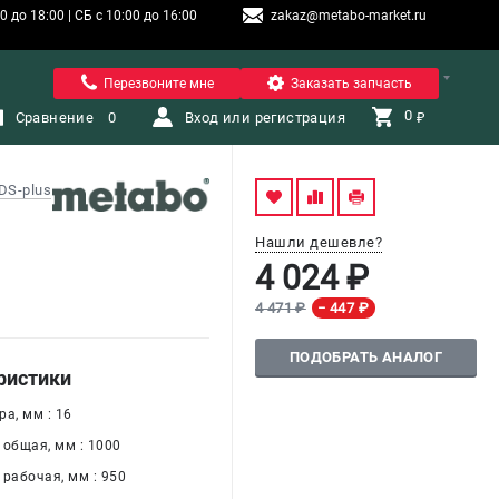
 до 18:00 | СБ с 10:00 до 16:00
zakaz@metabo-market.ru
Санкт-Петербург
Перезвоните мне
Заказать запчасть
0 
Сравнение
0
Вход или регистрация
₽
DS-plus
Нашли дешевле?
4 024 ₽
4 471 ₽
− 447 ₽
ПОДОБРАТЬ АНАЛОГ
ристики
а, мм : 16
 общая, мм : 1000
 рабочая, мм : 950