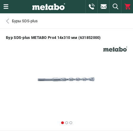
0 
Буры SDS-plus
₽
САНКТ-ПЕТЕРБУРГ
Бур SDS-plus METABO Pro4 14х310 мм (631852000)
+7 (812) 407-39-48
- ЗАКАЗ ИЗДЕЛИЙ
+7 (911) 360-06-14 | +7 (8112) 59-10-67
- ЗАКАЗ ЗАПЧАСТЕЙ
ЗАКАЗАТЬ ЗАПЧАСТЬ
ВХОД ИЛИ РЕГИСТРАЦИЯ
КАТАЛОГ
АКЦИИ