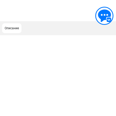
Описание
ПОДДЕРЖКА
Сервисный центр
ИНФОРМАЦИЯ
Юридическим лицам
Контакты
Правила обмена и возврата
Способы оплаты