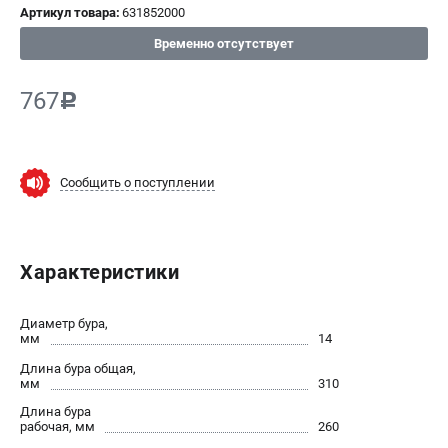
Артикул товара:
631852000
СРАВНЕНИЕ
(
0
)
Временно отсутствует
ИЗБРАННОЕ
(
0
)
767
c
МАГАЗИНЫ
Сообщить о поступлении
СЕРВИС
ПОДДЕРЖКА
Характеристики
Сервисный центр
ИНФОРМАЦИЯ
Диаметр бура,
мм
14
Юридическим лицам
Длина бура общая,
Контакты
мм
310
Правила обмена и возврата
Длина бура
рабочая, мм
260
Способы оплаты