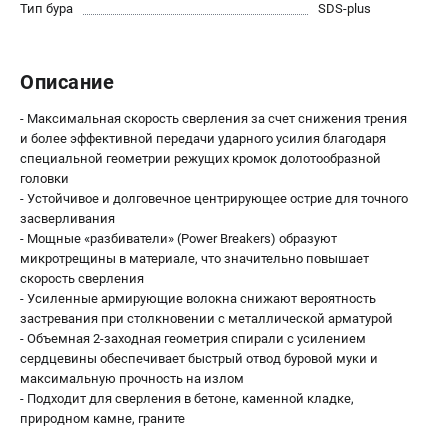
О компании
Тип бура
SDS-plus
О бренде
Политика обработки персональных данных
Описание
Новости
Программа бонусов
- Максимальная скорость сверления за счет снижения трения
Как нас найти
и более эффективной передачи ударного усилия благодаря
Пользовательское соглашение
специальной геометрии режущих кромок долотообразной
головки
- Устойчивое и долговечное центрирующее острие для точного
СЕТЕВОЙ ЭЛЕКТРОИНСТРУМЕНТ
засверливания
- Мощные «разбиватели» (Power Breakers) образуют
Угловые шлифмашины (УШМ)
микротрещины в материале, что значительно повышает
Перфораторы
скорость сверления
Дрели
- Усиленные армирующие волокна снижают вероятность
Лобзики
застревания при столкновении с металлической арматурой
- Объемная 2-заходная геометрия спирали с усилением
Пылесосы
сердцевины обеспечивает быстрый отвод буровой муки и
максимальную прочность на излом
АККУМУЛЯТОРНЫЙ ИНСТРУМЕНТ
- Подходит для сверления в бетоне, каменной кладке,
природном камне, граните
Аккумуляторные шуруповерты