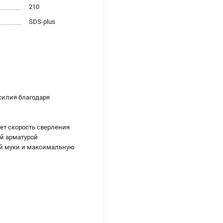
210
SDS-plus
силия благодаря
ет скорость сверления
й арматурой
ой муки и максимальную