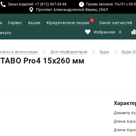
Заказ изделий: +7 (812) 407-39-48
Прием звонков: Пн-Пт с 09:00
Проспект Александровской Фермы, 29АЛ
а
Сервис
Акции
Юридическим лицам
Заказ запчастей
Избранное
0
иалы и аксессуары
Для перфораторов
Буры
Буры S
ETABO Pro4 15х260 мм
Характе
Диаметр бур
Длина бура
Длина бура