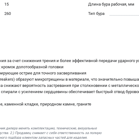
15
Длина бура рабочая, мм
260
Тип бура
ния за счет снижения трения и более эффективной передачи ударного у
 кромок долотообразной головки
трирующее острие для точного засверливания
Breakers) образуют микротрещины в материале, что значительно повыша
а снижают вероятность застревания при столкновении с металлическо
я спирали с усилением сердцевины обеспечивает быстрый отвод буров
не, каменной кладке, природном камне, граните
ния дилера менять комплектацию, технические, визуальные
ства. 2.) Продавец снимает с себя ответственность за полную
ного подбора клиентом запасных частей для изделия.