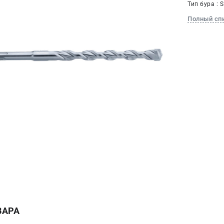
Тип бура : 
Полный сп
ВАРА