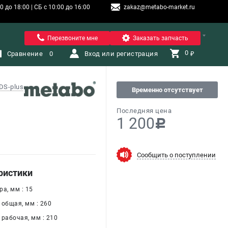
 до 18:00 | СБ с 10:00 до 16:00
zakaz@metabo-market.ru
Санкт-Петербург
Перезвоните мне
Заказать запчасть
0 
Сравнение
0
Вход или регистрация
₽
DS-plus
Временно отсутствует
Последняя цена
1 200
c
Сообщить о поступлении
ристики
а, мм : 15
 общая, мм : 260
 рабочая, мм : 210