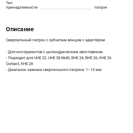
О компании
Тип
принадлежности
патрон
О бренде
Политика обработки персональных данных
Новости
Описание
Программа бонусов
Как нас найти
Сверлильный патрон с зубчатым венцом с адаптером
Пользовательское соглашение
- Для инструментов с цилиндрическим хвостовиком
- Подходит для UHE 22, UHE 28 Multi, BHE 24, BHE 26, KHE 26
СЕТЕВОЙ ЭЛЕКТРОИНСТРУМЕНТ
Contact, KHE 28
- Диапазон зажима сверлильного патрона: 1–13 мм
Угловые шлифмашины (УШМ)
Перфораторы
Дрели
Лобзики
Пылесосы
АККУМУЛЯТОРНЫЙ ИНСТРУМЕНТ
Аккумуляторные шуруповерты