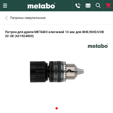
0 
Патроны сверлильные
₽
САНКТ-ПЕТЕРБУРГ
Патрон для дрели METABO ключевой 13 мм для BHE/KHE/UHE
22-28 (631924000)
+7 (812) 407-39-48
- ЗАКАЗ ИЗДЕЛИЙ
+7 (911) 360-06-14 | +7 (8112) 59-10-67
- ЗАКАЗ ЗАПЧАСТЕЙ
ЗАКАЗАТЬ ЗАПЧАСТЬ
ВХОД ИЛИ РЕГИСТРАЦИЯ
КАТАЛОГ
АКЦИИ