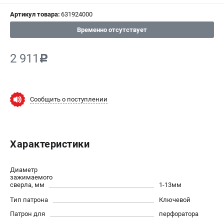
Артикул товара:
631924000
СРАВНЕНИЕ
(
0
)
Временно отсутствует
ИЗБРАННОЕ
(
0
)
2 911
c
МАГАЗИНЫ
СЕРВИС
Сообщить о поступлении
ПОДДЕРЖКА
Сервисный центр
Характеристики
ИНФОРМАЦИЯ
Диаметр
Юридическим лицам
зажимаемого
сверла, мм
1-13мм
Контакты
Тип патрона
Ключевой
Правила обмена и возврата
Патрон для
перфоратора
Способы оплаты