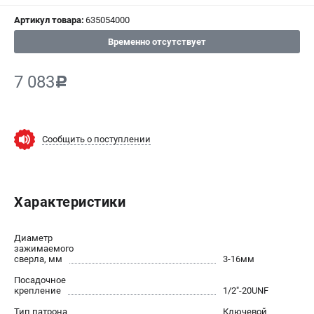
Артикул товара:
635054000
СРАВНЕНИЕ
(
0
)
Временно отсутствует
ИЗБРАННОЕ
(
0
)
7 083
c
МАГАЗИНЫ
СЕРВИС
Сообщить о поступлении
ПОДДЕРЖКА
Сервисный центр
Характеристики
ИНФОРМАЦИЯ
Диаметр
Юридическим лицам
зажимаемого
сверла, мм
3-16мм
Контакты
Посадочное
Правила обмена и возврата
крепление
1/2"-20UNF
Способы оплаты
Тип патрона
Ключевой