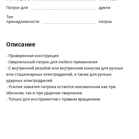
О компании
Патрон для
дрели
О бренде
Тип
Политика обработки персональных данных
принадлежности
патрон
Новости
Программа бонусов
Как нас найти
Описание
Пользовательское соглашение
- Проверенная конструкция
- Сверлильный патрон для любого применения
СЕТЕВОЙ ЭЛЕКТРОИНСТРУМЕНТ
- С внутренней резьбой или внутренним конусом для ручных
или стационарных электродрелей, а также для ручных
Угловые шлифмашины (УШМ)
ударных электродрелей
Перфораторы
- Усилие зажатия патрона остается неизменным как при
Дрели
обычном, так и при ударном сверлении
Лобзики
- Только для инструментов с правым вращением
Пылесосы
АККУМУЛЯТОРНЫЙ ИНСТРУМЕНТ
Аккумуляторные шуруповерты