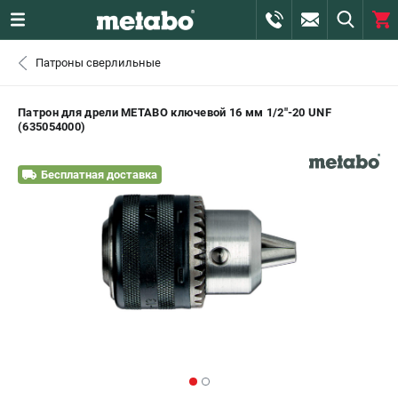
0 
Патроны сверлильные
₽
САНКТ-ПЕТЕРБУРГ
Патрон для дрели METABO ключевой 16 мм 1/2"-20 UNF
(635054000)
+7 (812) 407-39-48
- ЗАКАЗ ИЗДЕЛИЙ
Бесплатная доставка
+7 (911) 360-06-14 | +7 (8112) 59-10-67
- ЗАКАЗ ЗАПЧАСТЕЙ
ЗАКАЗАТЬ ЗАПЧАСТЬ
ВХОД ИЛИ РЕГИСТРАЦИЯ
КАТАЛОГ
АКЦИИ