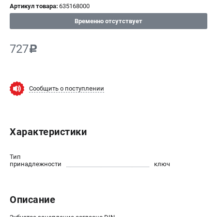
Артикул товара:
635168000
СРАВНЕНИЕ
(
0
)
Временно отсутствует
ИЗБРАННОЕ
(
0
)
727
c
МАГАЗИНЫ
Сообщить о поступлении
СЕРВИС
ПОДДЕРЖКА
Характеристики
Сервисный центр
ИНФОРМАЦИЯ
Тип
принадлежности
ключ
Юридическим лицам
Контакты
Правила обмена и возврата
Описание
Способы оплаты