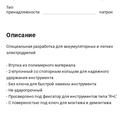
О компании
Тип
О бренде
принадлежности
патрон
Политика обработки персональных данных
Новости
Программа бонусов
Описание
Как нас найти
Специальная разработка для аккумуляторных и легких
Пользовательское соглашение
электродрелей
- Втулка из полимерного материала
СЕТЕВОЙ ЭЛЕКТРОИНСТРУМЕНТ
- 2-втулочный со стопорным кольцом для надежного
Угловые шлифмашины (УШМ)
удержания инструмента
Перфораторы
- Без ключа для быстрой замены инструмента
- Не ударопрочный
Дрели
- Просверлено под фиксатор для инструментов типа "R+L"
Лобзики
- С поверхностью под ключ для монтажа и демонтажа
Пылесосы
АККУМУЛЯТОРНЫЙ ИНСТРУМЕНТ
Аккумуляторные шуруповерты