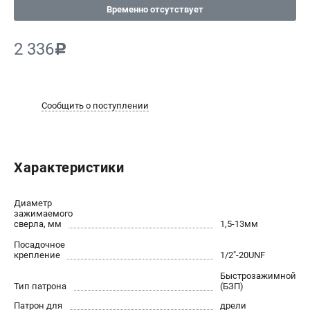
Временно отсутствует
СРАВНЕНИЕ
(
0
)
2 336
c
ИЗБРАННОЕ
(
0
)
МАГАЗИНЫ
Сообщить о поступлении
СЕРВИС
ПОДДЕРЖКА
Характеристики
Сервисный центр
Диаметр
зажимаемого
ИНФОРМАЦИЯ
сверла, мм
1,5-13мм
Посадочное
Юридическим лицам
крепление
1/2"-20UNF
Контакты
Быстрозажимной
Правила обмена и возврата
Тип патрона
(БЗП)
Способы оплаты
Патрон для
дрели