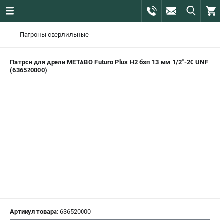
0 
Патроны сверлильные
₽
САНКТ-ПЕТЕРБУРГ
Патрон для дрели METABO Futuro Plus H2 бзп 13 мм 1/2"-20 UNF
(636520000)
+7 (812) 407-39-48
- ЗАКАЗ ИЗДЕЛИЙ
+7 (911) 360-06-14 | +7 (8112) 59-10-67
- ЗАКАЗ ЗАПЧАСТЕЙ
ЗАКАЗАТЬ ЗАПЧАСТЬ
ВХОД ИЛИ РЕГИСТРАЦИЯ
КАТАЛОГ
Артикул товара:
636520000
АКЦИИ