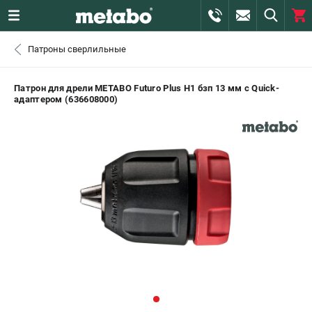
0 
Патроны сверлильные
₽
САНКТ-ПЕТЕРБУРГ
Патрон для дрели METABO Futuro Plus H1 бзп 13 мм c Quick-
адаптером (636608000)
+7 (812) 407-39-48
- ЗАКАЗ ИЗДЕЛИЙ
+7 (911) 360-06-14 | +7 (8112) 59-10-67
- ЗАКАЗ ЗАПЧАСТЕЙ
ЗАКАЗАТЬ ЗАПЧАСТЬ
ВХОД ИЛИ РЕГИСТРАЦИЯ
КАТАЛОГ
АКЦИИ