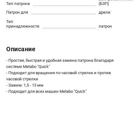
О компании
Тип патрона
(БЗП)
О бренде
Патрон для
дрели
Политика обработки персональных данных
Тип
Новости
принадлежности
патрон
Программа бонусов
Как нас найти
Описание
Пользовательское соглашение
- Простая, быстрая и удобная замена патрона благодаря
СЕТЕВОЙ ЭЛЕКТРОИНСТРУМЕНТ
системе Metabo "Quick"
- Подходит для вращения по часовой стрелке и против
Угловые шлифмашины (УШМ)
часовой стрелки
Перфораторы
- Зажим: 1,5 - 13 мм
Дрели
- Подходит для всех машин Metabo "Quick"
Лобзики
Пылесосы
АККУМУЛЯТОРНЫЙ ИНСТРУМЕНТ
Аккумуляторные шуруповерты