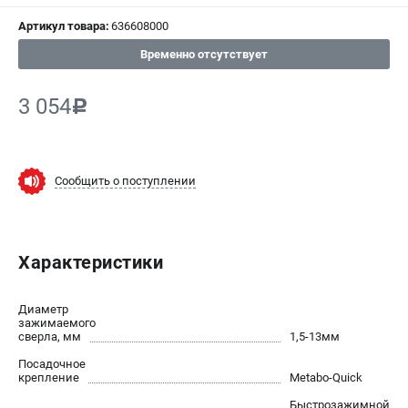
Артикул товара:
636608000
СРАВНЕНИЕ
(
0
)
Временно отсутствует
ИЗБРАННОЕ
(
0
)
3 054
c
МАГАЗИНЫ
СЕРВИС
Сообщить о поступлении
ПОДДЕРЖКА
Сервисный центр
Характеристики
ИНФОРМАЦИЯ
Диаметр
Юридическим лицам
зажимаемого
сверла, мм
1,5-13мм
Контакты
Посадочное
Правила обмена и возврата
крепление
Metabo-Quick
Способы оплаты
Быстрозажимной