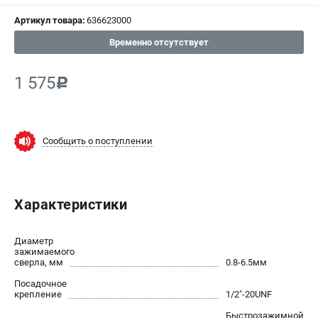
Артикул товара:
636623000
СРАВНЕНИЕ
(
0
)
Временно отсутствует
ИЗБРАННОЕ
(
0
)
1 575
c
МАГАЗИНЫ
СЕРВИС
Сообщить о поступлении
ПОДДЕРЖКА
Сервисный центр
Характеристики
ИНФОРМАЦИЯ
Диаметр
Юридическим лицам
зажимаемого
сверла, мм
0.8-6.5мм
Контакты
Посадочное
Правила обмена и возврата
крепление
1/2"-20UNF
Способы оплаты
Быстрозажимной