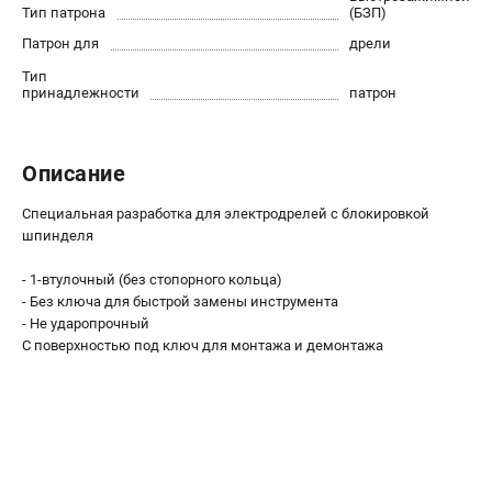
О компании
Тип патрона
(БЗП)
О бренде
Патрон для
дрели
Политика обработки персональных данных
Тип
Новости
принадлежности
патрон
Программа бонусов
Как нас найти
Описание
Пользовательское соглашение
Специальная разработка для электродрелей с блокировкой
СЕТЕВОЙ ЭЛЕКТРОИНСТРУМЕНТ
шпинделя
Угловые шлифмашины (УШМ)
- 1-втулочный (без стопорного кольца)
Перфораторы
- Без ключа для быстрой замены инструмента
Дрели
- Не ударопрочный
С поверхностью под ключ для монтажа и демонтажа
Лобзики
Пылесосы
АККУМУЛЯТОРНЫЙ ИНСТРУМЕНТ
Аккумуляторные шуруповерты