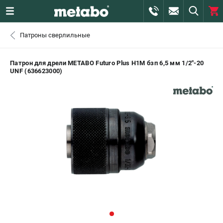
0 
Патроны сверлильные
₽
САНКТ-ПЕТЕРБУРГ
Патрон для дрели METABO Futuro Plus H1M бзп 6,5 мм 1/2"-20
UNF (636623000)
+7 (812) 407-39-48
- ЗАКАЗ ИЗДЕЛИЙ
+7 (911) 360-06-14 | +7 (8112) 59-10-67
- ЗАКАЗ ЗАПЧАСТЕЙ
ЗАКАЗАТЬ ЗАПЧАСТЬ
ВХОД ИЛИ РЕГИСТРАЦИЯ
КАТАЛОГ
АКЦИИ