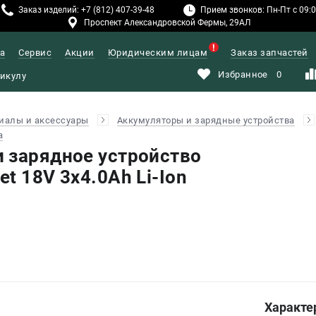
Заказ изделий: +7 (812) 407-39-48
Прием звонков: Пн-Пт с 09:00
Проспект Александровской Фермы, 29АЛ
а
Сервис
Акции
Юридическим лицам
Заказ запчастей
Избранное
0
иалы и аксессуары
Аккумуляторы и зарядные устройства
а
 зарядное устройство
t 18V 3х4.0Ah Li-Ion
Характе