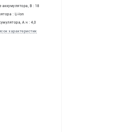
 аккумулятора, В : 18
ятора : Li-Ion
умулятора, А.ч : 4,0
исок характеристик