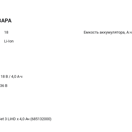
ВАРА
18
Емкость аккумулятора, А.ч
Li-Ion
8 В / 4,0 А·ч
36 В
 3 LiHD x 4,0 Ач (685132000)