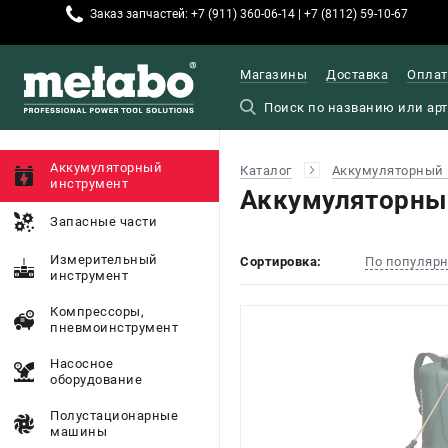
Заказ запчастей: +7 (911) 360-06-14 | +7 (8112) 59-10-67
Магазины
Доставка
Оплат
Аккумуляторный
Каталог
Аккумуляторный 
инструмент
Аккумуляторны
Запасные части
Измерительный
Сортировка:
По популяр
инструмент
Компрессоры,
пневмоинструмент
Насосное
оборудование
Полустационарные
машины