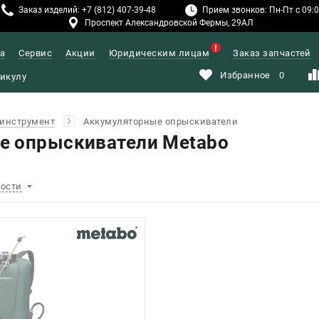
Заказ изделий: +7 (812) 407-39-48
Прием звонков: Пн-Пт с 09:00
Проспект Александровской Фермы, 29АЛ
а
Сервис
Акции
Юридическим лицам
Заказ запчастей
Избранное
0
инструмент
Аккумуляторные опрыскиватели
е опрыскиватели Metabo
ности