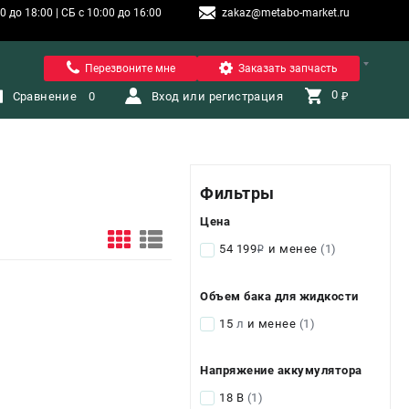
 до 18:00 | СБ с 10:00 до 16:00
zakaz@metabo-market.ru
Санкт-Петербург
Перезвоните мне
Заказать запчасть
0 
Сравнение
0
Вход или регистрация
₽
Фильтры
Цена
54 199
и менее
(1)
i
Объем бака для жидкости
15
л
и менее
(1)
Напряжение аккумулятора
18 В
(1)