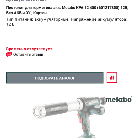
Пистолет для герметика акк. Metabo KPA 12 400 (601217850) 12В,
СРАВНЕНИЕ
(
0
)
Без АКБ и ЗУ , Картон
Тип питания: аккумуляторные; Напряжение аккумулятора:
12 В
ИЗБРАННОЕ
(
0
)
МАГАЗИНЫ
Временно отсутствует
Оставить отзыв
СЕРВИС
ПОДДЕРЖКА
ПОДОБРАТЬ АНАЛОГ
Сервисный центр
ИНФОРМАЦИЯ
Юридическим лицам
Контакты
Правила обмена и возврата
Способы оплаты