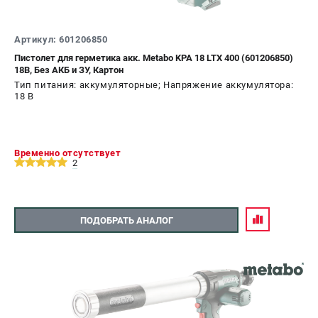
О компании
О бренде
Артикул: 601206850
Политика обработки персональных данных
Новости
Пистолет для герметика акк. Metabo KPA 18 LTX 400 (601206850)
18В, Без АКБ и ЗУ, Картон
Программа бонусов
Тип питания: аккумуляторные; Напряжение аккумулятора:
Как нас найти
18 В
Пользовательское соглашение
СЕТЕВОЙ ЭЛЕКТРОИНСТРУМЕНТ
Временно отсутствует
2
Угловые шлифмашины (УШМ)
Перфораторы
Дрели
ПОДОБРАТЬ АНАЛОГ
Лобзики
Пылесосы
АККУМУЛЯТОРНЫЙ ИНСТРУМЕНТ
Аккумуляторные шуруповерты