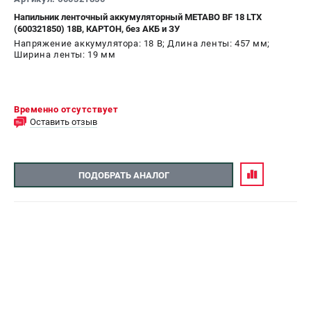
Напильник ленточный аккумуляторный METABO BF 18 LTX
СРАВНЕНИЕ
(
0
)
(600321850) 18В, КАРТОН, без АКБ и ЗУ
Напряжение аккумулятора: 18 В; Длина ленты: 457 мм;
Ширина ленты: 19 мм
ИЗБРАННОЕ
(
0
)
МАГАЗИНЫ
Временно отсутствует
Оставить отзыв
СЕРВИС
ПОДДЕРЖКА
ПОДОБРАТЬ АНАЛОГ
Сервисный центр
ИНФОРМАЦИЯ
Юридическим лицам
Контакты
Правила обмена и возврата
Способы оплаты