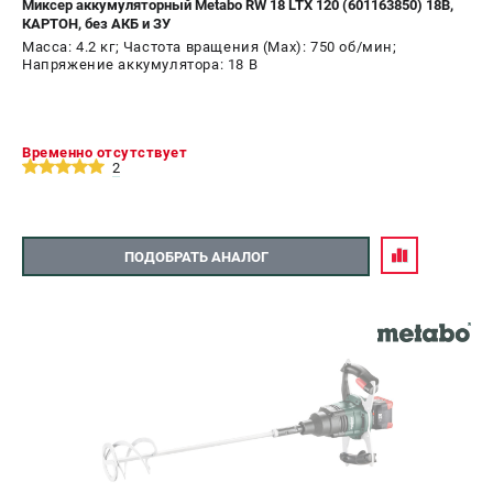
Миксер аккумуляторный Metabo RW 18 LTX 120 (601163850) 18В,
КАРТОН, без АКБ и ЗУ
СРАВНЕНИЕ
(
0
)
Масса: 4.2 кг; Частота вращения (Max): 750 об/мин;
Напряжение аккумулятора: 18 В
ИЗБРАННОЕ
(
0
)
МАГАЗИНЫ
Временно отсутствует
2
СЕРВИС
ПОДОБРАТЬ АНАЛОГ
ПОДДЕРЖКА
Сервисный центр
ИНФОРМАЦИЯ
Юридическим лицам
Контакты
Правила обмена и возврата
Способы оплаты