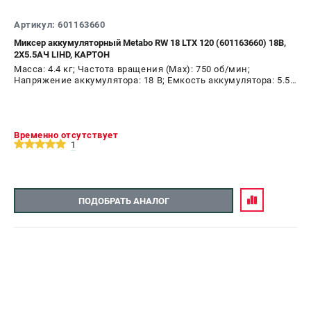
О компании
О бренде
Артикул: 601163660
Политика обработки персональных данных
Миксер аккумуляторный Metabo RW 18 LTX 120 (601163660) 18В,
2X5.5АЧ LIHD, КАРТОН
Новости
Масса: 4.4 кг; Частота вращения (Max): 750 об/мин;
Программа бонусов
Напряжение аккумулятора: 18 В; Емкость аккумулятора: 5.5
Как нас найти
А.ч
Пользовательское соглашение
Временно отсутствует
СЕТЕВОЙ ЭЛЕКТРОИНСТРУМЕНТ
1
Угловые шлифмашины (УШМ)
Перфораторы
ПОДОБРАТЬ АНАЛОГ
Дрели
Лобзики
Пылесосы
АККУМУЛЯТОРНЫЙ ИНСТРУМЕНТ
Аккумуляторные шуруповерты