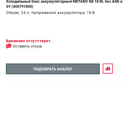
Холодильный бокс аккумуляторный METABO KB 18 BL без АКБ и
ЗУ (600791850)
СРАВНЕНИЕ
(
0
)
Объем: 24 л; Напряжение аккумулятора: 18 В
ИЗБРАННОЕ
(
0
)
МАГАЗИНЫ
Временно отсутствует
Оставить отзыв
СЕРВИС
ПОДОБРАТЬ АНАЛОГ
ПОДДЕРЖКА
Сервисный центр
ИНФОРМАЦИЯ
Юридическим лицам
Контакты
Правила обмена и возврата
Способы оплаты