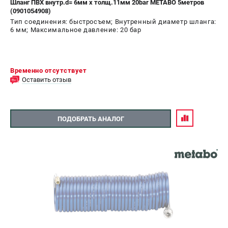
Шланг ПВХ внутр.d= 6мм х толщ.11мм 20bar METABO 5метров
(0901054908)
СРАВНЕНИЕ
(
0
)
Тип соединения: быстросъем; Внутренный диаметр шланга:
6 мм; Максимальное давление: 20 бар
ИЗБРАННОЕ
(
0
)
МАГАЗИНЫ
Временно отсутствует
Оставить отзыв
СЕРВИС
ПОДОБРАТЬ АНАЛОГ
ПОДДЕРЖКА
Сервисный центр
ИНФОРМАЦИЯ
Юридическим лицам
Контакты
Правила обмена и возврата
Способы оплаты