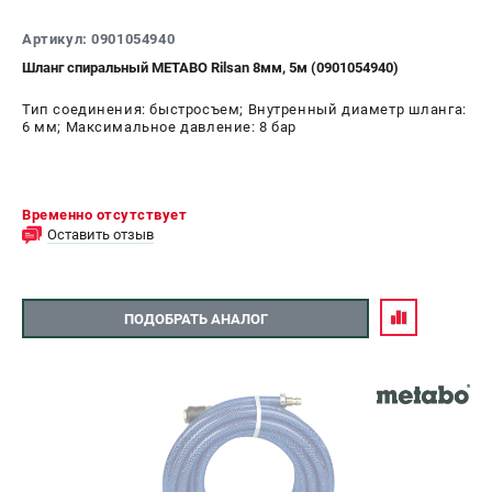
О компании
О бренде
Артикул: 0901054940
Политика обработки персональных данных
Шланг спиральный METABO Rilsan 8мм, 5м (0901054940)
Новости
Тип соединения: быстросъем; Внутренный диаметр шланга:
Программа бонусов
6 мм; Максимальное давление: 8 бар
Как нас найти
Пользовательское соглашение
Временно отсутствует
СЕТЕВОЙ ЭЛЕКТРОИНСТРУМЕНТ
Оставить отзыв
Угловые шлифмашины (УШМ)
Перфораторы
ПОДОБРАТЬ АНАЛОГ
Дрели
Лобзики
Пылесосы
АККУМУЛЯТОРНЫЙ ИНСТРУМЕНТ
Аккумуляторные шуруповерты