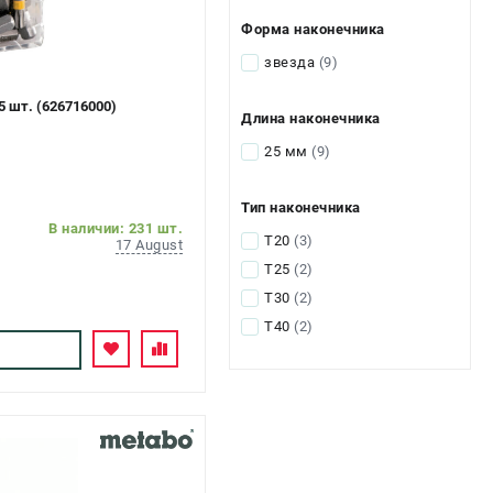
Форма наконечника
звезда
(9)
 шт. (626716000)
Длина наконечника
25 мм
(9)
Тип наконечника
В наличии: 231 шт.
T20
(3)
17 August
T25
(2)
T30
(2)
T40
(2)