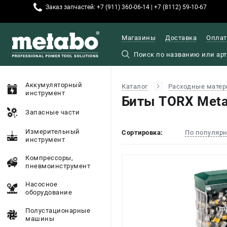
Заказ запчастей: +7 (911) 360-06-14 | +7 (8112) 59-10-67
Магазины
Доставка
Оплат
Аккумуляторный
Каталог
Расходные матер
инструмент
Биты TORX Met
Запасные части
Измерительный
Сортировка:
По популяр
инструмент
Компрессоры,
пневмоинструмент
Насосное
оборудование
Полустационарные
машины