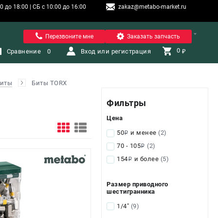
 до 18:00 | СБ с 10:00 до 16:00
zakaz@metabo-market.ru
Санкт-Петербург
Перезвоните мне
Заказать запчасть
0 
Сравнение
0
Вход или регистрация
₽
иты
Биты TORX
Фильтры
Цена
50
и менее
(2)
i
70 - 105
(2)
i
154
и более
(5)
i
Размер приводного
шестигранника
1/4"
(9)