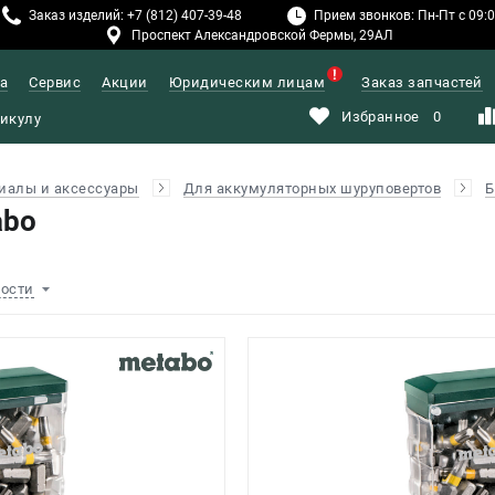
Заказ изделий: +7 (812) 407-39-48
Прием звонков: Пн-Пт с 09:00
Проспект Александровской Фермы, 29АЛ
а
Сервис
Акции
Юридическим лицам
Заказ запчастей
Избранное
0
иалы и аксессуары
Для аккумуляторных шуруповертов
Б
abo
ности