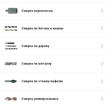
СРАВНЕНИЕ
(
0
)
Сверла корончатые
ИЗБРАННОЕ
(
0
)
Сверла по бетону и камню
МАГАЗИНЫ
СЕРВИС
Сверла по дереву
ПОДДЕРЖКА
Сверла по металлу
Сервисный центр
ИНФОРМАЦИЯ
Сверла по стеклу/кафелю
Юридическим лицам
Контакты
Правила обмена и возврата
Сверла универсальные
Способы оплаты