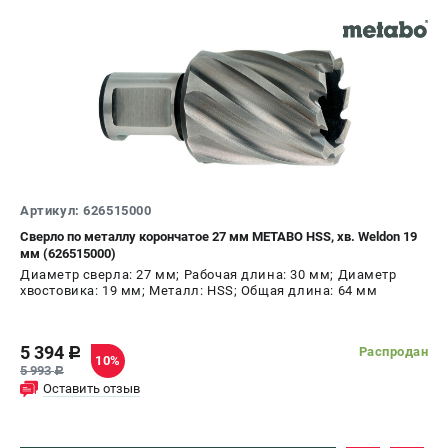
О компании
О бренде
Политика обработки персональных данных
Новости
Программа бонусов
Пользовательское соглашение
СЕТЕВОЙ ЭЛЕКТРОИНСТРУМЕНТ
Артикул: 626515000
Угловые шлифмашины (УШМ)
Сверло по металлу корончатое 27 мм METABO HSS, хв. Weldon 19
Перфораторы
мм (626515000)
Дрели
Диаметр сверла: 27 мм; Рабочая длина: 30 мм; Диаметр
хвостовика: 19 мм; Металл: HSS; Общая длина: 64 мм
Лобзики
Пылесосы
5 394
Распродан
c
10%
АККУМУЛЯТОРНЫЙ ИНСТРУМЕНТ
5 993
c
Оставить отзыв
Аккумуляторные шуруповерты
Аккумуляторные перфораторы