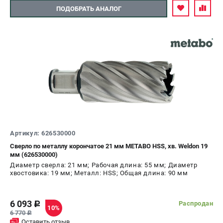
Аккумуляторные УШМ
ПОДОБРАТЬ АНАЛОГ
Наборы инструмента
Аккумуляторные лобзики
РАСХОДНЫЕ МАТЕРИАЛЫ И АКСЕССУАРЫ
Аккумуляторы и зарядные устройства
Запчасти для изделий
Кейсы и сумки
ТЕЛЕФОН (ПОМОНА)
Артикул: 626530000
+7 (800) 550-70-46
Сверло по металлу корончатое 21 мм METABO HSS, хв. Weldon 19
Информация размещённая на сайте не является публичной
мм (626530000)
офертой.
Диаметр сверла: 21 мм; Рабочая длина: 55 мм; Диаметр
8 (812) 318-40-26
хвостовика: 19 мм; Металл: HSS; Общая длина: 90 мм
8 (800) 550-70-46
Режим работы колл-центра:
пн-пт - с 9:00 до 18:00
сб - с 10:00 до 16:00
6 093
Распродан
c
10%
вс - выходной
6 770
c
Оставить отзыв