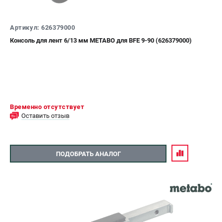
О компании
О бренде
Артикул: 626379000
Политика обработки персональных данных
Новости
Консоль для лент 6/13 мм METABO для BFE 9-90 (626379000)
Программа бонусов
Как нас найти
Пользовательское соглашение
СЕТЕВОЙ ЭЛЕКТРОИНСТРУМЕНТ
Временно отсутствует
Оставить отзыв
Угловые шлифмашины (УШМ)
Перфораторы
Дрели
ПОДОБРАТЬ АНАЛОГ
Лобзики
Пылесосы
АККУМУЛЯТОРНЫЙ ИНСТРУМЕНТ
Аккумуляторные шуруповерты