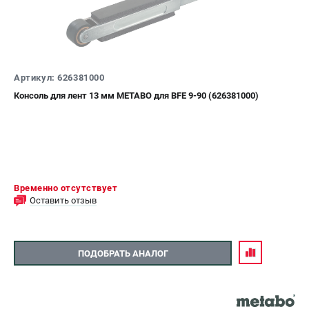
Аккумуляторные перфораторы
Аккумуляторные УШМ
Наборы инструмента
Аккумуляторные лобзики
Артикул: 626381000
РАСХОДНЫЕ МАТЕРИАЛЫ И АКСЕССУАРЫ
Консоль для лент 13 мм METABO для BFE 9-90 (626381000)
Аккумуляторы и зарядные устройства
Запчасти для изделий
Кейсы и сумки
Временно отсутствует
ТЕЛЕФОН (САНКТ-ПЕТЕРБУРГ)
Оставить отзыв
+7 (812) 407-39-48
Информация размещённая на сайте не является публичной
офертой.
8 (812) 318-40-26
ПОДОБРАТЬ АНАЛОГ
8 (800) 550-70-46
Режим работы колл-центра:
пн-пт - с 9:00 до 18:00
сб - с 10:00 до 16:00
вс - выходной