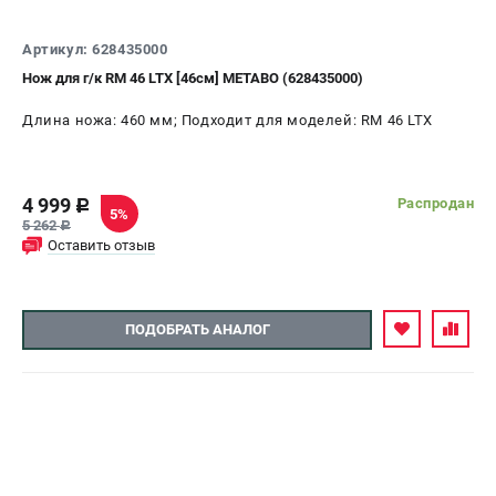
СРАВНЕНИЕ
(
0
)
Артикул: 628435000
Нож для г/к RM 46 LTX [46см] METABO (628435000)
ИЗБРАННОЕ
(
0
)
Длина ножа: 460 мм; Подходит для моделей: RM 46 LTX
МАГАЗИНЫ
4 999
Распродан
c
СЕРВИС
5%
5 262
c
Оставить отзыв
ПОДДЕРЖКА
Сервисный центр
ПОДОБРАТЬ АНАЛОГ
ИНФОРМАЦИЯ
Юридическим лицам
Контакты
Правила обмена и возврата
Способы оплаты