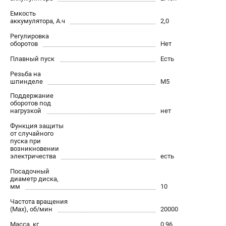
О компании
Емкость
О бренде
аккумулятора, А.ч
2,0
Политика обработки персональных данных
Регулировка
Новости
оборотов
Нет
Программа бонусов
Плавный пуск
Есть
Как нас найти
Резьба на
Пользовательское соглашение
шпинделе
M5
Поддержание
оборотов под
СЕТЕВОЙ ЭЛЕКТРОИНСТРУМЕНТ
нагрузкой
нет
Угловые шлифмашины (УШМ)
Функция защиты
от случайного
Перфораторы
пуска при
Дрели
возникновении
электричества
есть
Лобзики
Посадочный
Пылесосы
диаметр диска,
мм
10
АККУМУЛЯТОРНЫЙ ИНСТРУМЕНТ
Частота вращения
(Max), об/мин
20000
Аккумуляторные шуруповерты
Масса, кг
0.96