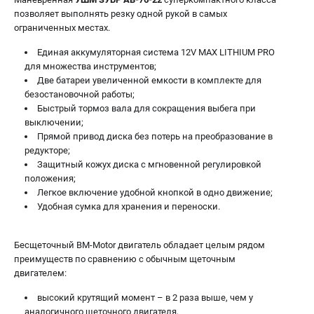
позволяет выполнять резку одной рукой в самых
ЗАКАЗ ЗАПЧАСТЕЙ
ограниченных местах.
+7 (911) 360-06-14 | +7 (8112) 59-10-67
zakaz@metabo-market.ru
Единая аккумуляторная система 12V MAX LITHIUM PRO
для множества инструментов;
Две батареи увеличенной емкости в комплекте для
безостановочной работы;
Быстрый тормоз вала для сокращения выбега при
выключении;
Прямой привод диска без потерь на преобразование в
редукторе;
Защитный кожух диска с мгновенной регулировкой
положения;
Легкое включение удобной кнопкой в одно движение;
Удобная сумка для хранения и переноски.
Бесщеточный BM-Motor двигатель обладает целым рядом
преимуществ по сравнению с обычным щеточным
двигателем:
высокий крутящий момент – в 2 раза выше, чем у
аналогичного щеточного двигателя,