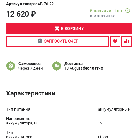
Артикул товара:
AB-76-22
В наличии: 1 шт.
СРАВНЕНИЕ
(
0
)
12 620 ₽
в магазинах
ИЗБРАННОЕ
(
0
)
В КОРЗИНУ
ЗАПРОСИТЬ СЧЕТ
МАГАЗИНЫ
СЕРВИС
Самовывоз
Доставка
через 7 дней
18 August
бесплатно
ПОДДЕРЖКА
Сервисный центр
Характеристики
ИНФОРМАЦИЯ
Юридическим лицам
Тип питания
аккумуляторные
Контакты
Напряжение
аккумулятора, В
12
Правила обмена и возврата
Способы оплаты
Тип
аккумулятора
Li-Ion