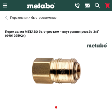
0 
Переходники быстросъемные
₽
САНКТ-ПЕТЕРБУРГ
Переходник METABO быстросъем - внутренняя резьба 3/8"
(0901025924)
+7 (812) 407-39-48
- ЗАКАЗ ИЗДЕЛИЙ
+7 (911) 360-06-14 | +7 (8112) 59-10-67
- ЗАКАЗ ЗАПЧАСТЕЙ
ЗАКАЗАТЬ ЗАПЧАСТЬ
ВХОД ИЛИ РЕГИСТРАЦИЯ
КАТАЛОГ
АКЦИИ