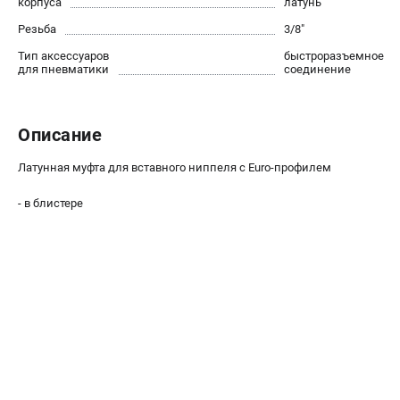
корпуса
латунь
О компании
О бренде
Резьба
3/8"
Политика обработки персональных данных
Тип аксессуаров
быстроразъемное
для пневматики
соединение
Новости
Программа бонусов
Как нас найти
Описание
Пользовательское соглашение
Латунная муфта для вставного ниппеля с Euro-профилем
СЕТЕВОЙ ЭЛЕКТРОИНСТРУМЕНТ
- в блистере
Угловые шлифмашины (УШМ)
Перфораторы
Дрели
Лобзики
Пылесосы
АККУМУЛЯТОРНЫЙ ИНСТРУМЕНТ
Аккумуляторные шуруповерты