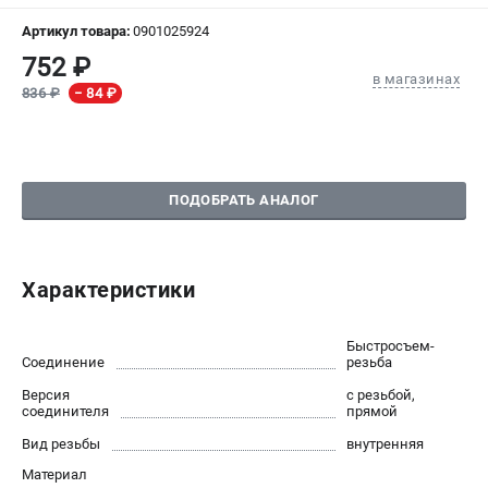
Артикул товара:
0901025924
СРАВНЕНИЕ
(
0
)
752 ₽
в магазинах
836 ₽
− 84 ₽
ИЗБРАННОЕ
(
0
)
МАГАЗИНЫ
ПОДОБРАТЬ АНАЛОГ
СЕРВИС
ПОДДЕРЖКА
Характеристики
Сервисный центр
Быстросъем-
ИНФОРМАЦИЯ
Соединение
резьба
Юридическим лицам
Версия
с резьбой,
соединителя
прямой
Контакты
Правила обмена и возврата
Вид резьбы
внутренняя
Способы оплаты
Материал