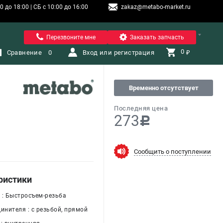
 до 18:00 | СБ с 10:00 до 16:00
zakaz@metabo-market.ru
Санкт-Петербург
Перезвоните мне
Заказать запчасть
0 
Сравнение
0
Вход или регистрация
₽
Временно отсутствует
Последняя цена
273
c
Сообщить о поступлении
ристики
 : Быстросъем-резьба
инителя : с резьбой, прямой