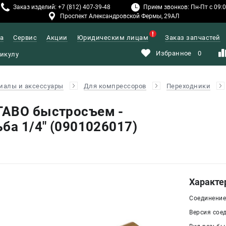
Заказ изделий: +7 (812) 407-39-48
Прием звонков: Пн-Пт с 09:00
Проспект Александровской Фермы, 29АЛ
а
Сервис
Акции
Юридическим лицам
Заказ запчастей
Избранное
0
иалы и аксессуары
Для компрессоров
Переходники
TABO быстросъем -
ба 1/4" (0901026017)
Характе
Соединение
Версия соед