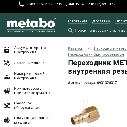
Заказ запчастей: +7 (911) 360-06-14 | +7 (8112) 59-10-67
Магазины
Доставка
Оплат
Аккумуляторный
Каталог
Расходные матер
инструмент
Переходники быстросъемные
Переходник ME
Запасные части
внутренняя резь
Измерительный
инструмент
Артикул товара:
0901026017
Компрессоры,
пневмоинструмент
Насосное
оборудование
Полустационарные
машины