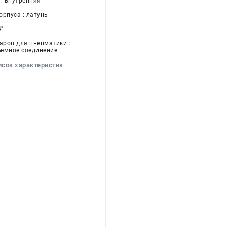
 : внутренняя
орпуса : латунь
4"
аров для пневматики :
емное соединение
исок характеристик