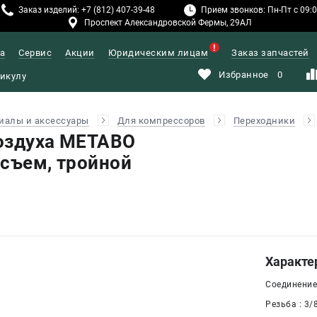
Заказ изделий: +7 (812) 407-39-48
Прием звонков: Пн-Пт с 09:00
Проспект Александровской Фермы, 29АЛ
а
Сервис
Акции
Юридическим лицам
Заказ запчастей
Избранное
0
иалы и аксессуары
Для компрессоров
Переходники
оздуха METABO
осъем, тройной
Характе
Соединение
Резьба : 3/