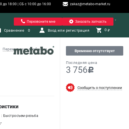
 до 18:00 | СБ с 10:00 до 16:00
zakaz@metabo-market.ru
Санкт-Петербург
Перезвоните мне
Заказать запчасть
0 
Сравнение
0
Вход или регистрация
₽
Переходники тройники
Временно отсутствует
Последняя цена
3 756
c
Сообщить о поступлении
ристики
 : Быстросъем-резьба
8"