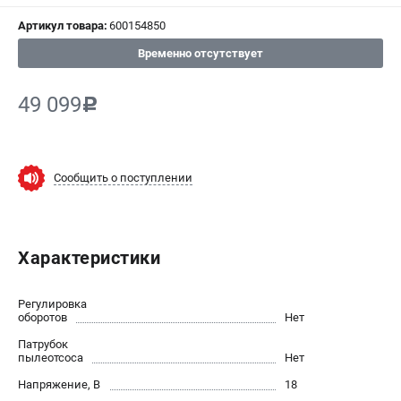
Артикул товара:
600154850
СРАВНЕНИЕ
(
0
)
Временно отсутствует
ИЗБРАННОЕ
(
0
)
49 099
c
МАГАЗИНЫ
СЕРВИС
Сообщить о поступлении
ПОДДЕРЖКА
Сервисный центр
Характеристики
ИНФОРМАЦИЯ
Регулировка
Юридическим лицам
оборотов
Нет
Контакты
Патрубок
пылеотсоса
Нет
Правила обмена и возврата
Способы оплаты
Напряжение, В
18