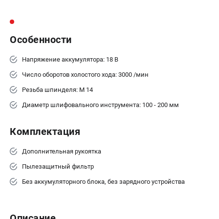
Аккумуляторные перфораторы
Аккумуляторные УШМ
Наборы инструмента
Особенности
Аккумуляторные лобзики
Напряжение аккумулятора: 18 В
РАСХОДНЫЕ МАТЕРИАЛЫ И АКСЕССУАРЫ
Число оборотов холостого хода: 3000 /мин
Аккумуляторы и зарядные устройства
Резьба шпинделя: M 14
Запчасти для изделий
Кейсы и сумки
Диаметр шлифовального инструмента: 100 - 200 мм
Комплектация
ТЕЛЕФОН (САНКТ-ПЕТЕРБУРГ)
+7 (812) 407-39-48
Дополнительная рукоятка
Информация размещённая на сайте не является публичной
офертой.
Пылезащитный фильтр
8 (812) 318-40-26
Без аккумуляторного блока, без зарядного устройства
8 (800) 550-70-46
Режим работы колл-центра:
пн-пт - с 9:00 до 18:00
сб - с 10:00 до 16:00
Описание
вс - выходной