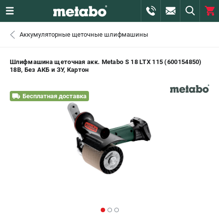
0 
Аккумуляторные щеточные шлифмашины
₽
САНКТ-ПЕТЕРБУРГ
Шлифмашина щеточная акк. Metabo S 18 LTX 115 (600154850)
18В, Без АКБ и ЗУ, Картон
+7 (812) 407-39-48
- ЗАКАЗ ИЗДЕЛИЙ
Бесплатная доставка
+7 (911) 360-06-14 | +7 (8112) 59-10-67
- ЗАКАЗ ЗАПЧАСТЕЙ
ЗАКАЗАТЬ ЗАПЧАСТЬ
ВХОД ИЛИ РЕГИСТРАЦИЯ
КАТАЛОГ
АКЦИИ