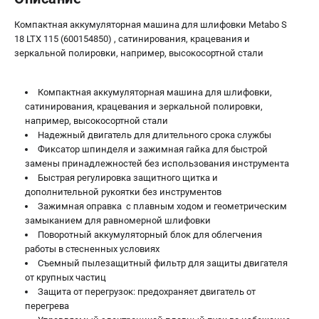
ЗАКАЗ ЗАПЧАСТЕЙ
Компактная аккумуляторная машина для шлифовки Metabo S
+7 (911) 360-06-14 | +7 (8112) 59-10-67
18 LTX 115 (600154850) , сатинирования, крацевания и
zakaz@metabo-market.ru
зеркальной полировки, например, высокосортной стали
Компактная аккумуляторная машина для шлифовки,
сатинирования, крацевания и зеркальной полировки,
например, высокосортной стали
Надежный двигатель для длительного срока службы
Фиксатор шпинделя и зажимная гайка для быстрой
замены принадлежностей без использования инструмента
Быстрая регулировка защитного щитка и
дополнительной рукоятки без инструментов
Зажимная оправка с плавным ходом и геометрическим
замыканием для равномерной шлифовки
Поворотный аккумуляторный блок для облегчения
работы в стесненных условиях
Съемный пылезащитный фильтр для защиты двигателя
от крупных частиц
Защита от перегрузок: предохраняет двигатель от
перегрева