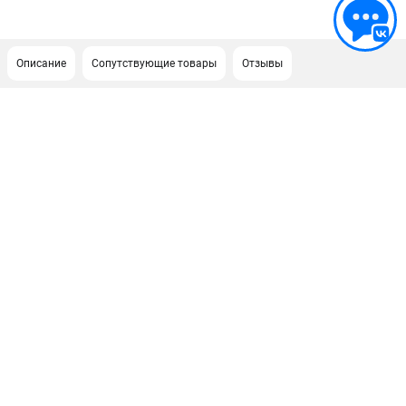
Описание
Сопутствующие товары
Отзывы
ПОДДЕРЖКА
Сервисный центр
ИНФОРМАЦИЯ
Юридическим лицам
Контакты
Правила обмена и возврата
Способы оплаты
О компании