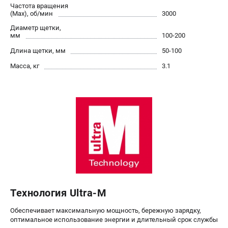
О компании
Частота вращения
(Max), об/мин
3000
О бренде
Диаметр щетки,
Политика обработки персональных данных
мм
100-200
Новости
Длина щетки, мм
50-100
Программа бонусов
Масса, кг
3.1
Как нас найти
Пользовательское соглашение
СЕТЕВОЙ ЭЛЕКТРОИНСТРУМЕНТ
Угловые шлифмашины (УШМ)
Перфораторы
Дрели
Лобзики
Пылесосы
Технология Ultra-M
АККУМУЛЯТОРНЫЙ ИНСТРУМЕНТ
Обеспечивает максимальную мощность, бережную зарядку,
Аккумуляторные шуруповерты
оптимальное использование энергии и длительный срок службы