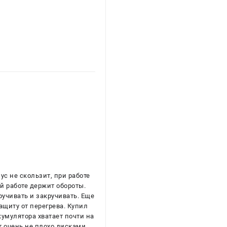
ус не скользит, при работе
й работе держит обороты.
ручивать и закручивать. Еще
ащиту от перегрева. Купил
кумулятора хватает почти на
ет очень не плохо дисками