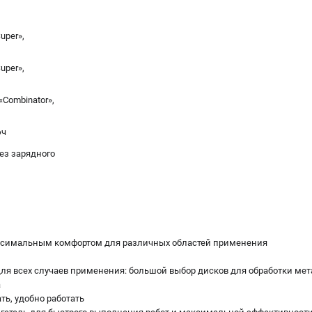
uper»,
uper»,
Combinator»,
юч
без зарядного
ксимальным комфортом для различных областей применения
ля всех случаев применения: большой выбор дисков для обработки мета
а
ать, удобно работать