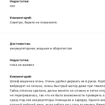
Недостатки:
Нет
Комментарий:
Советую, берите не пожалеете.
Достоинства:
аккумуляторная, мощная и оборотистая
Недостатки:
пока не выявил
Комментарий:
Шлиф машинка огонь. Очень удобно держать ее в руках. Корп
вибрирует не сильно, очень быстрый мотор даже при тяжело
Гайка отлична сделана, диски менять не сложно и легко отк
не перегревалась, так что не было возможности проверить з
сразу под нее аккумуляторы помощнее и зарядку. Одного ак
полный рабочий день, если работа не с утра до вечера. Реж