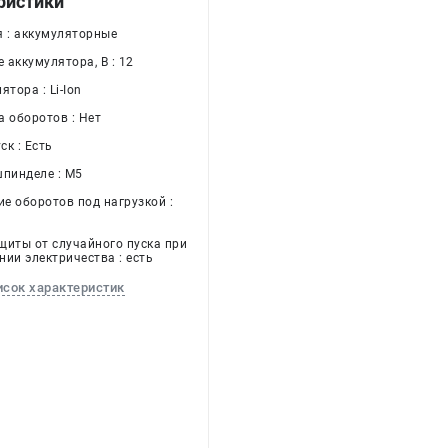
ристики
я : аккумуляторные
 аккумулятора, В : 12
ятора : Li-Ion
а оборотов : Нет
к : Есть
шпинделе : M5
е оборотов под нагрузкой :
щиты от случайного пуска при
нии электричества : есть
исок характеристик