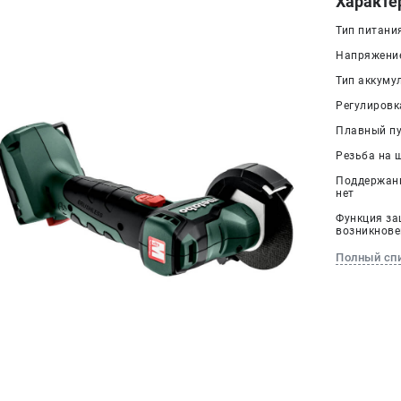
Характе
Тип питани
Напряжение
Тип аккумул
Регулировк
Плавный пус
Резьба на 
Поддержани
нет
Функция за
возникнове
Полный сп