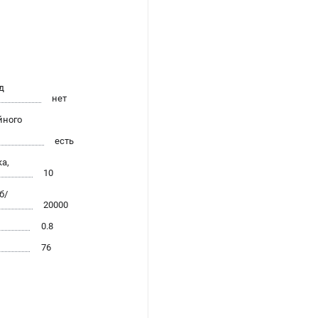
д
нет
йного
есть
а,
10
б/
20000
0.8
76