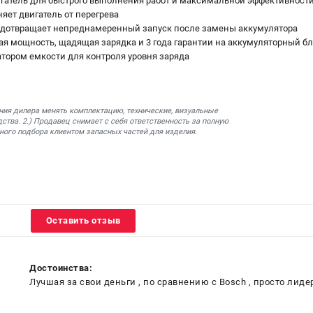
гатель для быстрого выполнения работ и максимальной эффективност
няет двигатель от перегрева
предотвращает непреднамеренный запуск после замены аккумулятора
ная мощность, щадящая зарядка и 3 года гарантии на аккумуляторный б
атором емкости для контроля уровня заряда
ния дилера менять комплектацию, технические, визуальные
ства. 2.) Продавец снимает с себя ответственность за полную
ного подбора клиентом запасных частей для изделия.
Оставить отзыв
Достоинства:
Лучшая за свои деньги , по сравнению с Bosch , просто лиде