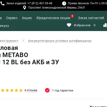
Заказ изделий: +7 (812) 407-39-48
Прием звонков: Пн-Пт с 09:00
Проспект Александровской Фермы, 29АЛ
а
Сервис
Акции
Юридическим лицам
Заказ запчастей
Избранное
0
инструмент
Аккумуляторные угловые шлифмашины
ловая
я METABO
2 BL без АКБ и ЗУ
4 отзыва
1 год гарантии