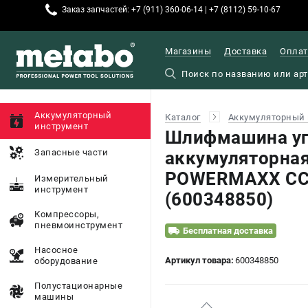
Заказ запчастей: +7 (911) 360-06-14 | +7 (8112) 59-10-67
Магазины
Доставка
Оплат
Аккумуляторный
Каталог
Аккумуляторный 
инструмент
Шлифмашина уг
Запасные части
аккумуляторна
POWERMAXX CC 1
Измерительный
инструмент
(600348850)
Компрессоры,
пневмоинструмент
Бесплатная доставка
Насосное
Артикул товара:
600348850
оборудование
Полустационарные
машины