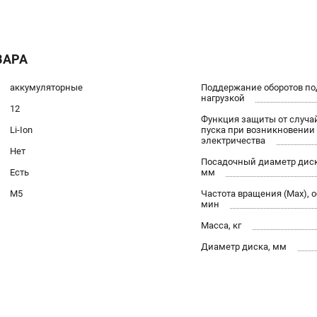
ВАРА
аккумуляторные
Поддержание оборотов по
нагрузкой
12
Функция защиты от случа
Li-Ion
пуска при возникновении
электричества
Нет
Посадочный диаметр диск
Есть
мм
M5
Частота вращения (Max), о
мин
Масса, кг
Диаметр диска, мм