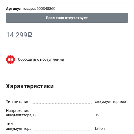
Артикул товара:
600348860
СРАВНЕНИЕ
(
0
)
Временно отсутствует
ИЗБРАННОЕ
(
0
)
14 299
c
МАГАЗИНЫ
СЕРВИС
Сообщить о поступлении
ПОДДЕРЖКА
Сервисный центр
Характеристики
ИНФОРМАЦИЯ
Тип питания
аккумуляторные
Юридическим лицам
Напряжение
Контакты
аккумулятора, В
12
Правила обмена и возврата
Тип
Способы оплаты
аккумулятора
Li-Ion