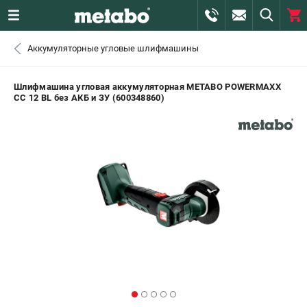
0 
Аккумуляторные угловые шлифмашины
₽
ПОМОНА
Шлифмашина угловая аккумуляторная METABO POWERMAXX
CC 12 BL без АКБ и ЗУ (600348860)
+7 (800) 550-70-46
- ЗАКАЗ ИЗДЕЛИЙ
+7 (911) 360-06-14 | +7 (8112) 59-10-67
- ЗАКАЗ ЗАПЧАСТЕЙ
ЗАКАЗАТЬ ЗАПЧАСТЬ
ВХОД ИЛИ РЕГИСТРАЦИЯ
КАТАЛОГ
АКЦИИ