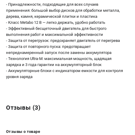
ЗАКАЗ ЗАПЧАСТЕЙ
- Принадлежности, подходящие для всех случаев
+7 (911) 360-06-14 | +7 (8112) 59-10-67
применения: большой выбор дисков для обработки металла,
zakaz@metabo-market.ru
дерева, камня, керамической плитки и пластика
- Класс Metabo 12 В — легко держать, удобно работать
- Эффективный бесщеточный двигатель для быстрого
выполнения работ и максимальной эффективности
- Защита от перегрузок: предохраняет двигатель от перегрева
- Защита от повторного пуска: предотвращает
непреднамеренный запуск после замены аккумулятора
- Технология Ultra-M: максимальная мощность, щадящая
зарядка и 3 года гарантии на аккумуляторный блок
- Аккумуляторные блоки с индикатором емкости для контроля
уровня заряда
Отзывы (3)
Отзывы о товаре