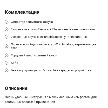
Аккумуляторные УШМ
Наборы инструмента
Комплектация
Аккумуляторные лобзики
Фиксатор защитного кожуха
РАСХОДНЫЕ МАТЕРИАЛЫ И АКСЕССУАРЫ
2 отрезных круга «Flexiarapid Super», нержавеющая сталь
Аккумуляторы и зарядные устройства
2 отрезных круга «Flexiarapid Super», универсальных
Запчасти для изделий
Отрезной и обдирочный круг «Combinator», нержавеющая
Кейсы и сумки
сталь
Торцовый шестигранный ключ
ТЕЛЕФОН (ПОМОНА)
Кейс
+7 (800) 550-70-46
Без аккумуляторного блока, без зарядного устройства
Информация размещённая на сайте не является публичной
офертой.
8 (812) 318-40-26
8 (800) 550-70-46
Описание
Режим работы колл-центра:
пн-пт - с 9:00 до 18:00
Очень удобный инструмент с максимальным комфортом для
сб - с 10:00 до 16:00
вс - выходной
различных областей применения