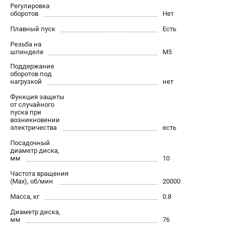
О компании
Регулировка
оборотов
Нет
О бренде
Политика обработки персональных данных
Плавный пуск
Есть
Новости
Резьба на
шпинделе
M5
Программа бонусов
Поддержание
Пользовательское соглашение
оборотов под
нагрузкой
нет
СЕТЕВОЙ ЭЛЕКТРОИНСТРУМЕНТ
Функция защиты
от случайного
Угловые шлифмашины (УШМ)
пуска при
возникновении
Перфораторы
электричества
есть
Дрели
Посадочный
Лобзики
диаметр диска,
мм
10
Пылесосы
Частота вращения
(Max), об/мин
20000
АККУМУЛЯТОРНЫЙ ИНСТРУМЕНТ
Масса, кг
0.8
Аккумуляторные шуруповерты
Диаметр диска,
Аккумуляторные перфораторы
мм
76