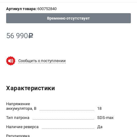
Артикул товара:
600752840
СРАВНЕНИЕ
(
0
)
Временно отсутствует
ИЗБРАННОЕ
(
0
)
56 990
c
МАГАЗИНЫ
СЕРВИС
Сообщить о поступлении
ПОДДЕРЖКА
Сервисный центр
Характеристики
ИНФОРМАЦИЯ
Напряжение
Юридическим лицам
аккумулятора, В
18
Контакты
Тип патрона
SDS-max
Правила обмена и возврата
Наличие реверса
Да
Способы оплаты
Регулировка