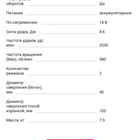
О компании
оборотов
Да
О бренде
Питание
аккумуляторные
Политика обработки персональных данных
По напряжению
18 В
Новости
Сила удара, Дж
8.6
Программа бонусов
Частота ударов, уд/
Как нас найти
мин
3200
Пользовательское соглашение
Частота вращения
(Max), об/мин
580
СЕТЕВОЙ ЭЛЕКТРОИНСТРУМЕНТ
Количество
режимов
2
Угловые шлифмашины (УШМ)
Диаметр
Перфораторы
сверления (бетон),
Дрели
мм
40
Лобзики
Диаметр
сверления полой
Пылесосы
коронкой, мм
105
Масса, кг
7.9
АККУМУЛЯТОРНЫЙ ИНСТРУМЕНТ
Аккумуляторные шуруповерты