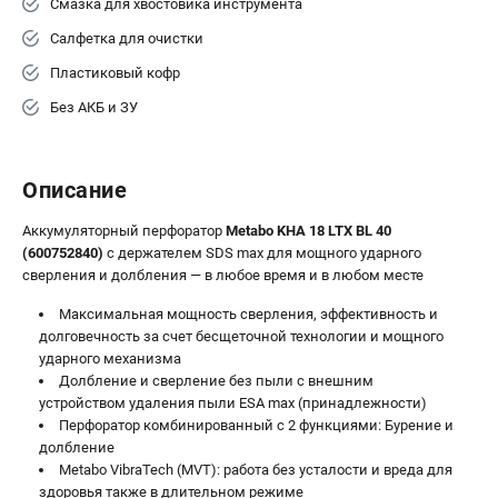
Смазка для хвостовика инструмента
ЗАКАЗ ЗАПЧАСТЕЙ
Салфетка для очистки
+7 (911) 360-06-14 | +7 (8112) 59-10-67
Пластиковый кофр
zakaz@metabo-market.ru
Без АКБ и ЗУ
Описание
Аккумуляторный перфоратор
Metabo KHA 18 LTX BL 40
(600752840)
с держателем SDS max для мощного ударного
сверления и долбления — в любое время и в любом месте
Максимальная мощность сверления, эффективность и
долговечность за счет бесщеточной технологии и мощного
ударного механизма
Долбление и сверление без пыли с внешним
устройством удаления пыли ESA max (принадлежности)
Перфоратор комбинированный с 2 функциями: Бурение и
долбление
Metabo VibraTech (MVT): работа без усталости и вреда для
здоровья также в длительном режиме