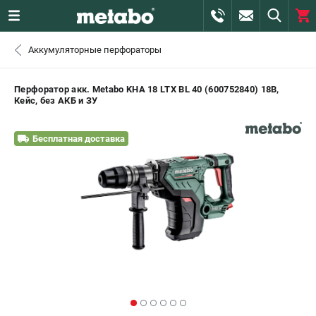
0 
Аккумуляторные перфораторы
₽
САНКТ-ПЕТЕРБУРГ
Перфоратор акк. Metabo KHA 18 LTX BL 40 (600752840) 18В,
Кейс, без АКБ и ЗУ
+7 (812) 407-39-48
- ЗАКАЗ ИЗДЕЛИЙ
Бесплатная доставка
+7 (911) 360-06-14 | +7 (8112) 59-10-67
- ЗАКАЗ ЗАПЧАСТЕЙ
ЗАКАЗАТЬ ЗАПЧАСТЬ
ВХОД ИЛИ РЕГИСТРАЦИЯ
КАТАЛОГ
АКЦИИ