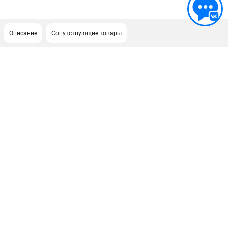
Описание
Сопутствующие товары
ПОДДЕРЖКА
Сервисный центр
ИНФОРМАЦИЯ
Юридическим лицам
Контакты
Правила обмена и возврата
Способы оплаты
О компании
О бренде