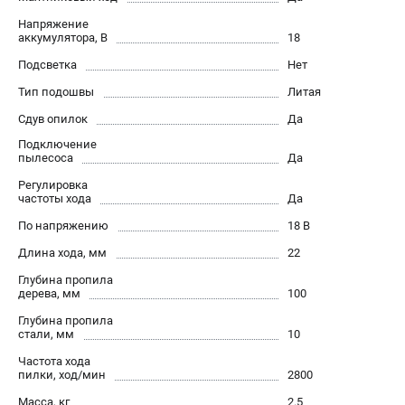
О компании
Напряжение
О бренде
аккумулятора, В
18
Политика обработки персональных данных
Подсветка
Нет
Новости
Тип подошвы
Литая
Программа бонусов
Как нас найти
Сдув опилок
Да
Пользовательское соглашение
Подключение
пылесоса
Да
Регулировка
СЕТЕВОЙ ЭЛЕКТРОИНСТРУМЕНТ
частоты хода
Да
Угловые шлифмашины (УШМ)
По напряжению
18 В
Перфораторы
Длина хода, мм
22
Дрели
Глубина пропила
Лобзики
дерева, мм
100
Пылесосы
Глубина пропила
стали, мм
10
АККУМУЛЯТОРНЫЙ ИНСТРУМЕНТ
Частота хода
пилки, ход/мин
2800
Аккумуляторные шуруповерты
Масса, кг
2.5