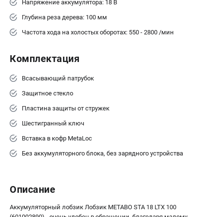
Напряжение аккумулятора: 18 В
ЗАКАЗ ЗАПЧАСТЕЙ
Глубина реза дерева: 100 мм
+7 (911) 360-06-14 | +7 (8112) 59-10-67
Частота хода на холостых оборотах: 550 - 2800 /мин
zakaz@metabo-market.ru
Комплектация
Всасывающий патрубок
Защитное стекло
Пластина защиты от стружек
Шестигранный ключ
Вставка в кофр MetaLoc
Без аккумуляторного блока, без зарядного устройства
Описание
Аккумуляторный лобзик Лобзик METABO STA 18 LTX 100
(601002890) - очень удобен в обращении, благодаря малому