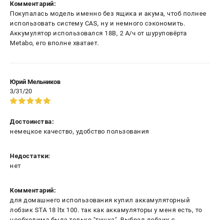
Комментарий:
Покупалась модель именно без ящика и акума, чтоб полнее
использовать систему CAS, ну и немного сэкономить.
Аккумулятор использовался 18В, 2 А/ч от шуруповёрта
Metabo, его вполне хватает.
Юрий Мельников
3/31/20
Достоинства:
немецкое качество, удобство пользования
Недостатки:
нет
Комментарий:
для домашнего использования купил аккамуляторный
лобзик STA 18 ltx 100. так как аккамуляторы у меня есть, то
необходима была только "тушка". Выбрал лобзик с