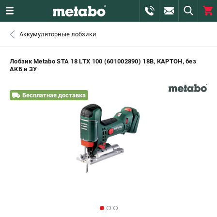
0 
Аккумуляторные лобзики
₽
САНКТ-ПЕТЕРБУРГ
Лобзик Metabo STA 18 LTX 100 (601002890) 18В, КАРТОН, без
АКБ и ЗУ
+7 (812) 407-39-48
- ЗАКАЗ ИЗДЕЛИЙ
Бесплатная доставка
+7 (911) 360-06-14 | +7 (8112) 59-10-67
- ЗАКАЗ ЗАПЧАСТЕЙ
ЗАКАЗАТЬ ЗАПЧАСТЬ
ВХОД ИЛИ РЕГИСТРАЦИЯ
КАТАЛОГ
АКЦИИ