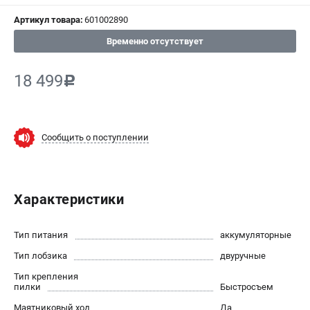
Артикул товара:
601002890
СРАВНЕНИЕ
(
0
)
Временно отсутствует
ИЗБРАННОЕ
(
0
)
18 499
c
МАГАЗИНЫ
СЕРВИС
Сообщить о поступлении
ПОДДЕРЖКА
Сервисный центр
Характеристики
ИНФОРМАЦИЯ
Тип питания
аккумуляторные
Юридическим лицам
Тип лобзика
двуручные
Контакты
Тип крепления
Правила обмена и возврата
пилки
Быстросъем
Способы оплаты
Маятниковый ход
Да