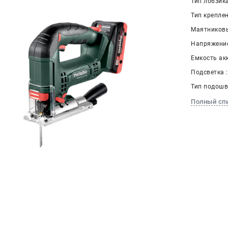
Тип лобзик
Тип крепле
Маятниковы
Напряжение
Емкость акк
Подсветка :
Тип подошв
Полный сп