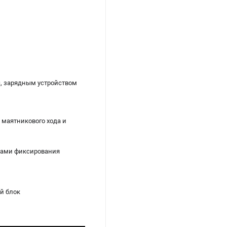
ч, зарядным устройством
 маятникового хода и
ками фиксирования
й блок