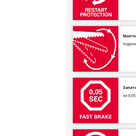
Маятн
подклю
Запат
за 0,0