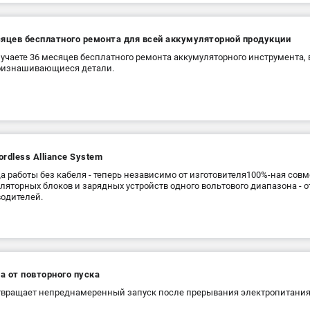
сяцев бесплатного ремонта для всей аккумуляторной продукции
учаете 36 месяцев бесплатного ремонта аккумуляторного инструмента,
оизнашивающиеся детали.
rdless Alliance System
а работы без кабеля - теперь независимо от изготовителя100%-ная сов
ляторных блоков и зарядных устройств одного вольтового диапазона - от
одителей.
а от повторного пуска
вращает непреднамеренный запуск после прерывания электропитания