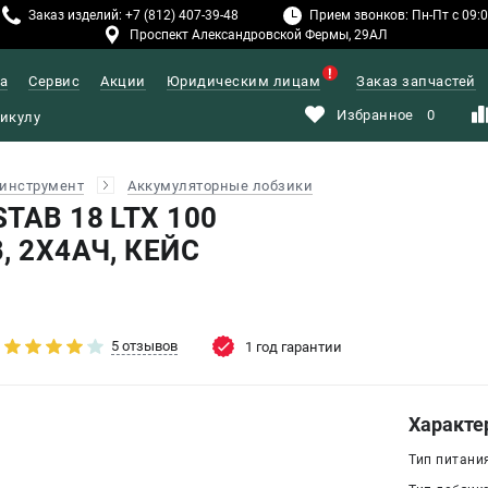
Заказ изделий: +7 (812) 407-39-48
Прием звонков: Пн-Пт с 09:00
Проспект Александровской Фермы, 29АЛ
а
Сервис
Акции
Юридическим лицам
Заказ запчастей
Избранное
0
инструмент
Аккумуляторные лобзики
STAB 18 LTX 100
В, 2X4АЧ, КЕЙС
5 отзывов
1 год гарантии
Характе
Тип питани