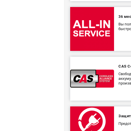
36 ме
Вы пол
быстр
CAS Co
Свобод
аккуму
произв
Защит
Предот