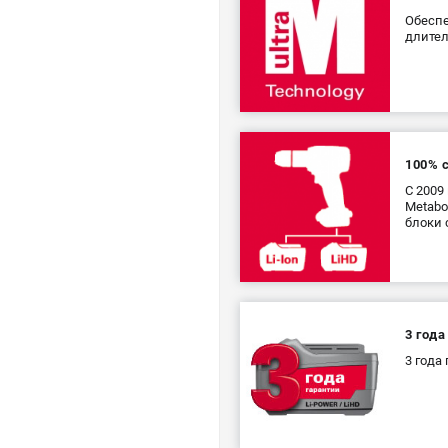
Обеспе
длите
100% 
С 2009
Metabo
блоки 
3 года
3 года