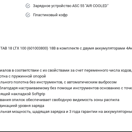
Зарядное устройство ASC 55 "AIR COOLED"
Пластиковый кофр
AB 18 LTX 100 (601003800) 18В в комплекте с двумя аккумуляторами 4А
алов в соответствии с их свойствами за счет переменного числа ходов,
отна с пружинной опорой
ильного полотна без инструментов, с автоматическим выбросом
благодаря настраиваемому без помощи инструментов основанию с точ
зящей накладкой Softgrip
вания опилок обеспечивает свободную видимость зоны распила
дикацией уровня заряда
альная мощность, щадящая зарядка и 3 года гарантии на аккумуляторны