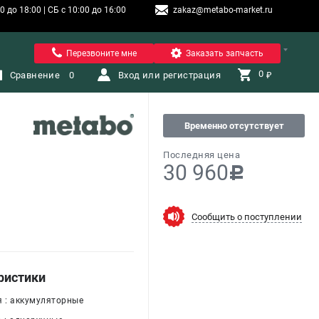
 до 18:00 | СБ с 10:00 до 16:00
zakaz@metabo-market.ru
Санкт-Петербург
Перезвоните мне
Заказать запчасть
0 
Сравнение
0
Вход или регистрация
₽
Временно отсутствует
Последняя цена
30 960
c
Сообщить о поступлении
ристики
я : аккумуляторные