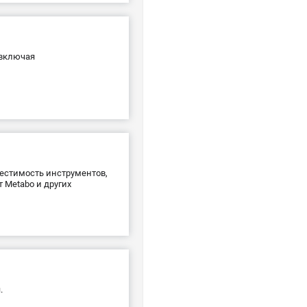
 включая
местимость инструментов,
 Metabo и других
.