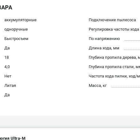
ВАРА
аккумуляторные
Подключение пылесоса
одноручные
Регулировка частоты хода
Быстросъем
По напряжению
Да
Длина хода, мм
18
Глубина пропила дерева, 
4,0
Глубина пропила стали, м
Нет
Частота хода пилки, ход/
Литая
Масса, кг
Да
огия Ultra-M