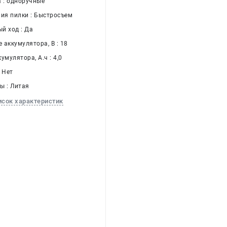
а : одноручные
ния пилки : Быстросъем
й ход : Да
 аккумулятора, В : 18
умулятора, А.ч : 4,0
 Нет
ы : Литая
исок характеристик