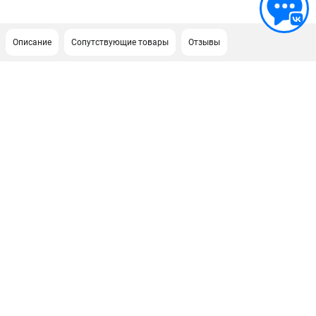
Описание
Сопутствующие товары
Отзывы
ПОДДЕРЖКА
Сервисный центр
ИНФОРМАЦИЯ
Юридическим лицам
Контакты
Правила обмена и возврата
Способы оплаты
О компании
О бренде