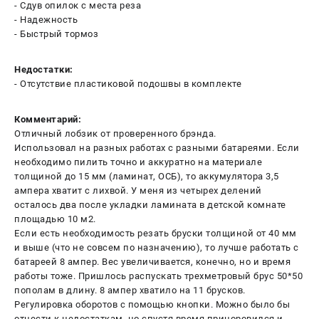
- Сдув опилок с места реза
- Надежность
- Быстрый тормоз
Недостатки:
- Отсутствие пластиковой подошвы в комплекте
Комментарий:
Отличный лобзик от проверенного брэнда.
Использовал на разных работах с разными батареями. Если
необходимо пилить точно и аккуратно на материале
толщиной до 15 мм (ламинат, ОСБ), то аккумулятора 3,5
ампера хватит с лихвой. У меня из четырех делений
осталось два после укладки ламината в детской комнате
площадью 10 м2.
Если есть необходимость резать бруски толщиной от 40 мм
и выше (что не совсем по назначению), то лучше работать с
батареей 8 ампер. Вес увеличивается, конечно, но и время
работы тоже. Пришлось распускать трехметровый брус 50*50
пополам в длину. 8 ампер хватило на 11 брусков.
Регулировка оборотов с помощью кнопки. Можно было бы
отнести к недостаткам, но спустя время приноровился и