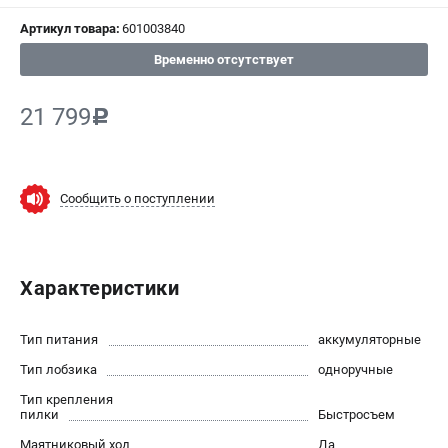
Артикул товара:
601003840
СРАВНЕНИЕ
(
0
)
Временно отсутствует
ИЗБРАННОЕ
(
0
)
21 799
c
МАГАЗИНЫ
СЕРВИС
Сообщить о поступлении
ПОДДЕРЖКА
Сервисный центр
Характеристики
ИНФОРМАЦИЯ
Тип питания
аккумуляторные
Юридическим лицам
Тип лобзика
одноручные
Контакты
Тип крепления
Правила обмена и возврата
пилки
Быстросъем
Способы оплаты
Маятниковый ход
Да