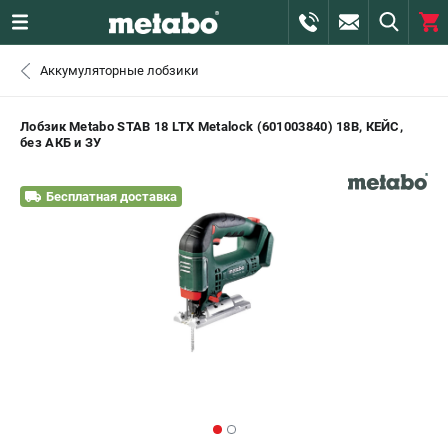
0 
Аккумуляторные лобзики
₽
САНКТ-ПЕТЕРБУРГ
Лобзик Metabo STAB 18 LTX Metalock (601003840) 18В, КЕЙС,
без АКБ и ЗУ
+7 (812) 407-39-48
- ЗАКАЗ ИЗДЕЛИЙ
Бесплатная доставка
+7 (911) 360-06-14 | +7 (8112) 59-10-67
- ЗАКАЗ ЗАПЧАСТЕЙ
ЗАКАЗАТЬ ЗАПЧАСТЬ
ВХОД ИЛИ РЕГИСТРАЦИЯ
КАТАЛОГ
АКЦИИ