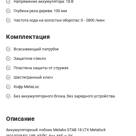
Напряжение аккумулятора: 18 В
ЗАКАЗ ЗАПЧАСТЕЙ
Глубина реза дерева: 100 мм
+7 (911) 360-06-14 | +7 (8112) 59-10-67
Частота хода на холостых оборотах: 0 - 2800 /мин
zakaz@metabo-market.ru
Комплектация
Всасывающий патрубок
Защитное стекло
Пластина защиты от стружек
Шестигранный ключ
Кофр MetaLoc
Без аккумуляторного блока, без зарядного устройства
Описание
Аккумуляторный лобзик Metabo STAB 18 LTX Metalock
(601003840) 18В, КЕЙС, без АКБ и ЗУ