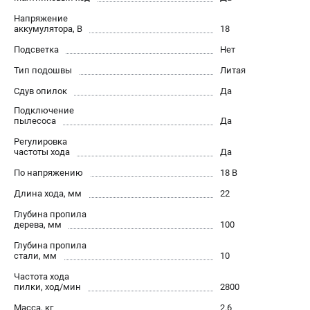
О компании
Напряжение
О бренде
аккумулятора, В
18
Политика обработки персональных данных
Подсветка
Нет
Новости
Тип подошвы
Литая
Программа бонусов
Как нас найти
Сдув опилок
Да
Пользовательское соглашение
Подключение
пылесоса
Да
Регулировка
СЕТЕВОЙ ЭЛЕКТРОИНСТРУМЕНТ
частоты хода
Да
Угловые шлифмашины (УШМ)
По напряжению
18 В
Перфораторы
Длина хода, мм
22
Дрели
Глубина пропила
Лобзики
дерева, мм
100
Пылесосы
Глубина пропила
стали, мм
10
АККУМУЛЯТОРНЫЙ ИНСТРУМЕНТ
Частота хода
пилки, ход/мин
2800
Аккумуляторные шуруповерты
Масса, кг
2.6