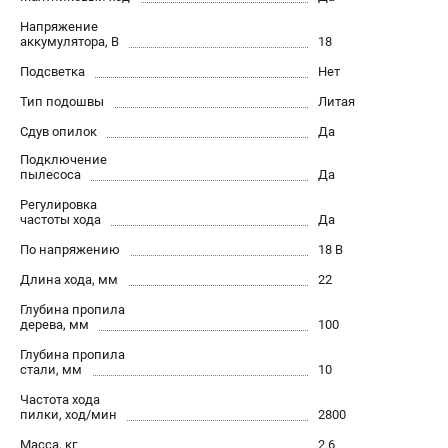
О компании
Напряжение
О бренде
аккумулятора, В
18
Политика обработки персональных данных
Подсветка
Нет
Новости
Тип подошвы
Литая
Программа бонусов
Как нас найти
Сдув опилок
Да
Пользовательское соглашение
Подключение
пылесоса
Да
Регулировка
СЕТЕВОЙ ЭЛЕКТРОИНСТРУМЕНТ
частоты хода
Да
Угловые шлифмашины (УШМ)
По напряжению
18 В
Перфораторы
Длина хода, мм
22
Дрели
Глубина пропила
Лобзики
дерева, мм
100
Пылесосы
Глубина пропила
стали, мм
10
АККУМУЛЯТОРНЫЙ ИНСТРУМЕНТ
Частота хода
пилки, ход/мин
2800
Аккумуляторные шуруповерты
Масса, кг
2.6