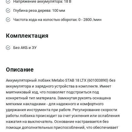
Напряжение аккумулятора: 18 В
ЗАКАЗ ЗАПЧАСТЕЙ
Глубина реза дерева: 100 мм
+7 (911) 360-06-14 | +7 (8112) 59-10-67
Частота хода на холостых оборотах: 0 - 2800 /мин
zakaz@metabo-market.ru
Комплектация
Без АКБ и ЗУ
Описание
Аккумуляторный лобзик Metabo STAB 18 LTX (601003890) без
аккумулятора и зарядного устройства в комплекте. Имеет
маятниковый ход, что позволяет подстроиться под
конкретный тип материала. Замкнутая рукоять оснащена
мягкими накладками - для надежного и комфортного
удержания инструмента при работе. Регулирование скорости
работы лобзика происходит за счет усиления или ослабления
нажатия на выключатель. Основание настраивается без
помощи дополнительных приспособлений, что обеспечивает