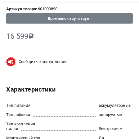
Артикул товара:
601003890
СРАВНЕНИЕ
(
0
)
Временно отсутствует
ИЗБРАННОЕ
(
0
)
16 599
c
МАГАЗИНЫ
СЕРВИС
Сообщить о поступлении
ПОДДЕРЖКА
Сервисный центр
Характеристики
ИНФОРМАЦИЯ
Тип питания
аккумуляторные
Юридическим лицам
Тип лобзика
одноручные
Контакты
Тип крепления
Правила обмена и возврата
пилки
Быстросъем
Способы оплаты
Маятниковый ход
Да