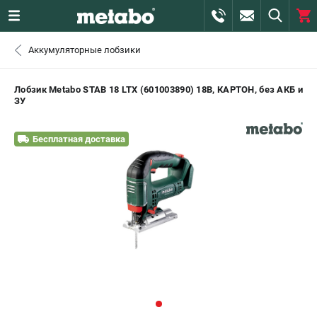
0 
Аккумуляторные лобзики
₽
САНКТ-ПЕТЕРБУРГ
Лобзик Metabo STAB 18 LTX (601003890) 18В, КАРТОН, без АКБ и
ЗУ
+7 (812) 407-39-48
- ЗАКАЗ ИЗДЕЛИЙ
Бесплатная доставка
+7 (911) 360-06-14 | +7 (8112) 59-10-67
- ЗАКАЗ ЗАПЧАСТЕЙ
ЗАКАЗАТЬ ЗАПЧАСТЬ
ВХОД ИЛИ РЕГИСТРАЦИЯ
КАТАЛОГ
АКЦИИ