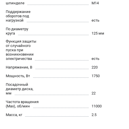
О компании
шпинделе
М14
О бренде
Поддержание
оборотов под
Политика обработки персональных данных
нагрузкой
есть
Новости
По диаметру
Программа бонусов
круга
125 мм
Как нас найти
Функция защиты
Пользовательское соглашение
от случайного
пуска при
возникновении
электричества
есть
СЕТЕВОЙ ЭЛЕКТРОИНСТРУМЕНТ
Напряжение, В
220
Угловые шлифмашины (УШМ)
Мощность, Вт
1750
Перфораторы
Дрели
Посадочный
диаметр диска,
Лобзики
мм
22
Пылесосы
Частота вращения
(Max), об/мин
11000
АККУМУЛЯТОРНЫЙ ИНСТРУМЕНТ
Масса, кг
2.5
Аккумуляторные шуруповерты