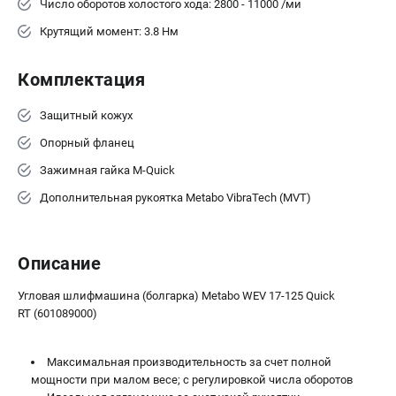
Число оборотов холостого хода: 2800 - 11000 /ми
ЗАКАЗ ЗАПЧАСТЕЙ
Крутящий момент: 3.8 Нм
+7 (911) 360-06-14 | +7 (8112) 59-10-67
zakaz@metabo-market.ru
Комплектация
Защитный кожух
Опорный фланец
Зажимная гайка M-Quick
Дополнительная рукоятка Metabo VibraTech (MVT)
Описание
Угловая шлифмашина (болгарка) Metabo WEV 17-125 Quick
RT (601089000)
Максимальная производительность за счет полной
мощности при малом весе; с регулировкой числа оборотов