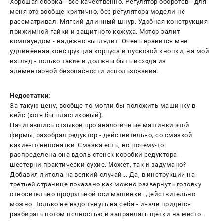
Хорошая сборка - всё качественно. Регулятор оборотов - для
меня это вообще критично, без регулятора модели не
рассматривал. Мягкий длинный шнур. Удобная конструкция
прижимной гайки и защитного кожуха. Мотор залит
компаундом - надёжно выглядит. Очень нравится мне
удлинённая конструкция корпуса и пусковой кнопки, на мой
взгляд - только такие и должны быть исходя из
элементарной безопасности использования.
Недостатки:
За такую цену, вообще-то могли бы положить машинку в
кейс (хотя бы пластиковый).
Начитавшись отзывов про аналогичные машинки этой
фирмы, разобрал редуктор - действительно, со смазкой
какие-то непонятки. Смазка есть, но почему-то
распределена она вдоль стенок коробки редуктора -
шестерни практически сухие. Может, так и задумано?
Добавил литола на всякий случай... Да, в инструкции на
третьей странице показано как можно развернуть головку
относительно продольной оси машинки. Действительно
можно. Только не надо тянуть на себя - иначе придётся
разбирать потом полностью и заправлять щётки на место.