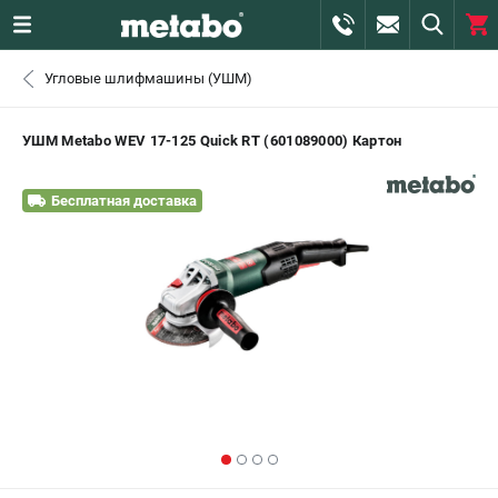
0 
Угловые шлифмашины (УШМ)
₽
САНКТ-ПЕТЕРБУРГ
УШМ Metabo WEV 17-125 Quick RT (601089000) Картон
+7 (812) 407-39-48
- ЗАКАЗ ИЗДЕЛИЙ
Бесплатная доставка
+7 (911) 360-06-14 | +7 (8112) 59-10-67
- ЗАКАЗ ЗАПЧАСТЕЙ
ЗАКАЗАТЬ ЗАПЧАСТЬ
ВХОД ИЛИ РЕГИСТРАЦИЯ
КАТАЛОГ
АКЦИИ