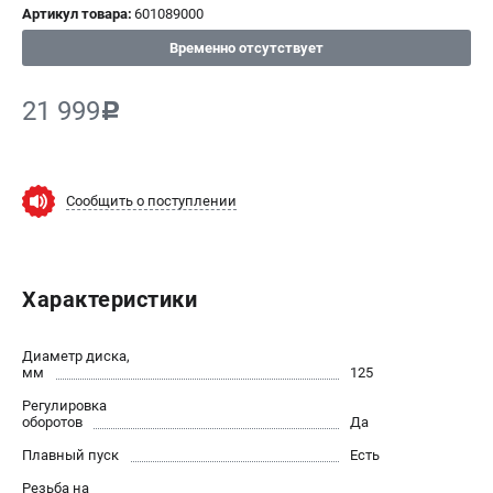
Артикул товара:
601089000
СРАВНЕНИЕ
(
0
)
Временно отсутствует
ИЗБРАННОЕ
(
0
)
21 999
c
МАГАЗИНЫ
Сообщить о поступлении
СЕРВИС
ПОДДЕРЖКА
Характеристики
Сервисный центр
ИНФОРМАЦИЯ
Диаметр диска,
мм
125
Юридическим лицам
Регулировка
Контакты
оборотов
Да
Правила обмена и возврата
Плавный пуск
Есть
Способы оплаты
Резьба на