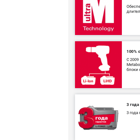
Обеспе
длите
100% 
С 2009
Metabo
блоки 
3 года
3 года