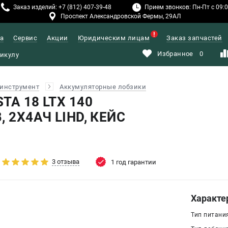
Заказ изделий: +7 (812) 407-39-48
Прием звонков: Пн-Пт с 09:00
Проспект Александровской Фермы, 29АЛ
а
Сервис
Акции
Юридическим лицам
Заказ запчастей
Избранное
0
инструмент
Аккумуляторные лобзики
STA 18 LTX 140
, 2X4АЧ LIHD, КЕЙС
3 отзыва
1 год гарантии
Характе
Тип питани