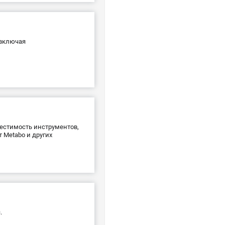
 включая
местимость инструментов,
 Metabo и других
.