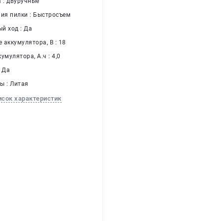
 : двуручные
ния пилки : Быстросъем
й ход : Да
 аккумулятора, В : 18
умулятора, А.ч : 4,0
: Да
ы : Литая
исок характеристик