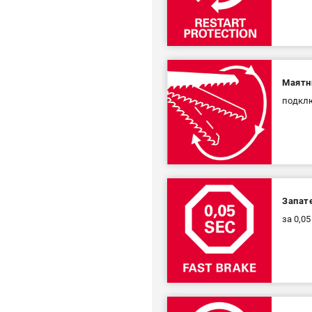
Маятн
подклю
Запат
за 0,0