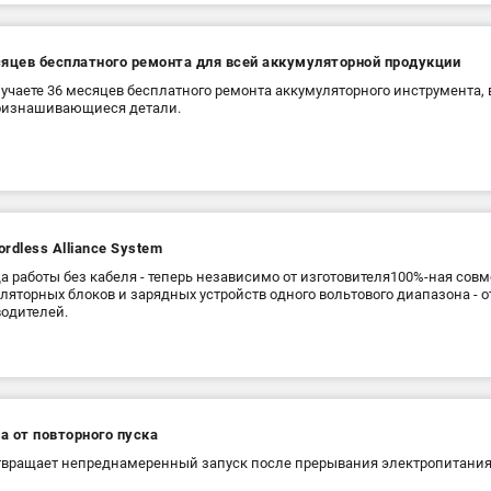
сяцев бесплатного ремонта для всей аккумуляторной продукции
учаете 36 месяцев бесплатного ремонта аккумуляторного инструмента,
оизнашивающиеся детали.
rdless Alliance System
а работы без кабеля - теперь независимо от изготовителя100%-ная сов
ляторных блоков и зарядных устройств одного вольтового диапазона - от
одителей.
а от повторного пуска
вращает непреднамеренный запуск после прерывания электропитания