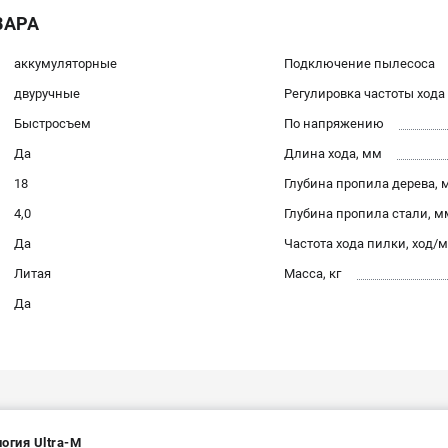
ВАРА
аккумуляторные
Подключение пылесоса
двуручные
Регулировка частоты хода
Быстросъем
По напряжению
Да
Длина хода, мм
18
Глубина пропила дерева, 
4,0
Глубина пропила стали, м
Да
Частота хода пилки, ход/
Литая
Масса, кг
Да
огия Ultra-M