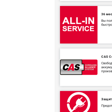
36 ме
Вы пол
быстр
CAS Co
Свобод
аккуму
произв
Защит
Предот