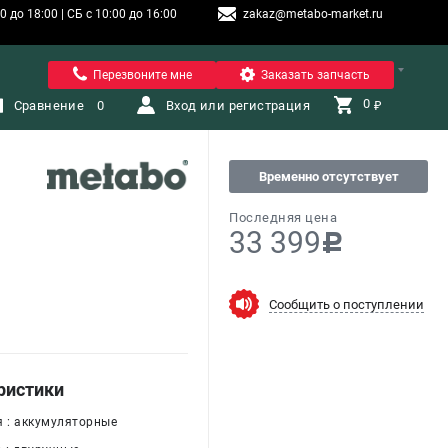
 до 18:00 | СБ с 10:00 до 16:00
zakaz@metabo-market.ru
Санкт-Петербург
Перезвоните мне
Заказать запчасть
0 
Сравнение
0
Вход или регистрация
₽
Временно отсутствует
Последняя цена
33 399
c
Сообщить о поступлении
ристики
я : аккумуляторные