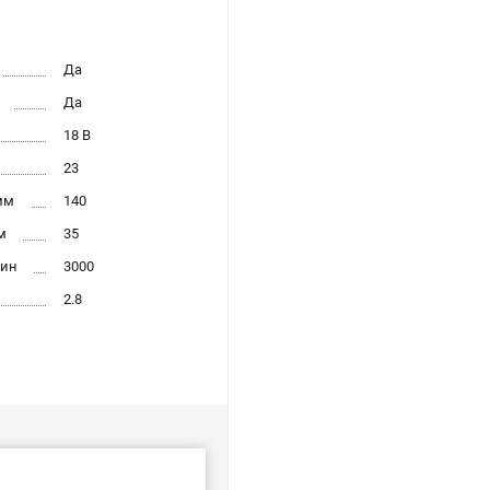
Да
Да
18 В
23
мм
140
м
35
мин
3000
2.8