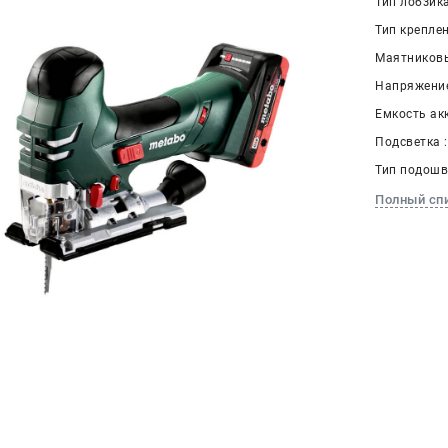
Тип лобзика
Тип крепле
Маятниковы
Напряжение
Емкость акк
Подсветка 
Тип подошв
Полный сп