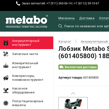
Заказ запчастей: +7 (911) 360-06-14 | +7 (8112) 59-10-67
Магазины
Доставка
Оплат
Аккумуляторный
Каталог
Аккумуляторный 
инструмент
Лобзик Metabo 
Запасные части
(601405800) 18В
Измерительный
инструмент
Бесплатная доставка
Компрессоры,
Артикул товара:
601405800
пневмоинструмент
Насосное
оборудование
Полустационарные
машины