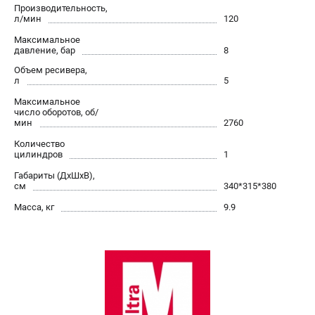
О компании
Производительность,
л/мин
120
О бренде
Политика обработки персональных данных
Максимальное
давление, бар
8
Новости
Объем ресивера,
Программа бонусов
л
5
Как нас найти
Максимальное
Пользовательское соглашение
число оборотов, об/
мин
2760
Количество
СЕТЕВОЙ ЭЛЕКТРОИНСТРУМЕНТ
цилиндров
1
Угловые шлифмашины (УШМ)
Габариты (ДхШхВ),
см
340*315*380
Перфораторы
Дрели
Масса, кг
9.9
Лобзики
Пылесосы
АККУМУЛЯТОРНЫЙ ИНСТРУМЕНТ
Аккумуляторные шуруповерты