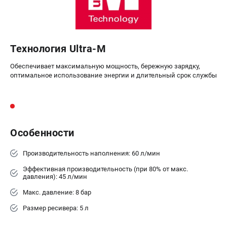
Аккумуляторные перфораторы
Аккумуляторные УШМ
Наборы инструмента
Аккумуляторные лобзики
Технология Ultra-M
Обеспечивает максимальную мощность, бережную зарядку,
РАСХОДНЫЕ МАТЕРИАЛЫ И АКСЕССУАРЫ
оптимальное использование энергии и длительный срок службы
Аккумуляторы и зарядные устройства
Запчасти для изделий
Кейсы и сумки
Особенности
ТЕЛЕФОН (САНКТ-ПЕТЕРБУРГ)
+7 (812) 407-39-48
Производительность наполнения: 60 л/мин
Информация размещённая на сайте не является публичной
Эффективная производительность (при 80% от макс.
офертой.
давления): 45 л/мин
8 (812) 318-40-26
8 (800) 550-70-46
Макс. давление: 8 бар
Режим работы колл-центра:
Размер ресивера: 5 л
пн-пт - с 9:00 до 18:00
сб - с 10:00 до 16:00
вс - выходной