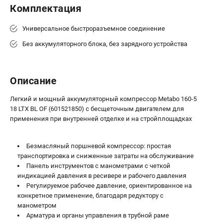
Комплектация
ЗАКАЗ ЗАПЧАСТЕЙ
+7 (911) 360-06-14 | +7 (8112) 59-10-67
Универсальное быстроразъемное соединение
zakaz@metabo-market.ru
Без аккумуляторного блока, без зарядного устройства
Описание
Легкий и мощный аккумуляторный компрессор Metabo 160-5
18 LTX BL OF (601521850) с бесщеточным двигателем для
применения при внутренней отделке и на стройплощадках
Безмасляный поршневой компрессор: простая
транспортировка и сниженные затраты на обслуживание
Панель инструментов с манометрами с четкой
индикацией давления в ресивере и рабочего давления
Регулируемое рабочее давление, ориентированное на
конкретное применение, благодаря редуктору с
манометром
Арматура и органы управления в трубной раме