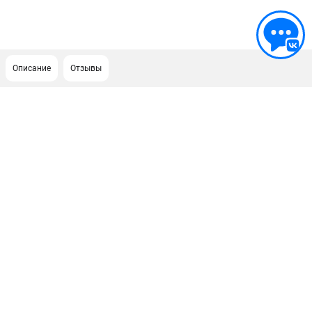
Описание
Отзывы
ПОДДЕРЖКА
Сервисный центр
ИНФОРМАЦИЯ
Юридическим лицам
Контакты
Правила обмена и возврата
Способы оплаты