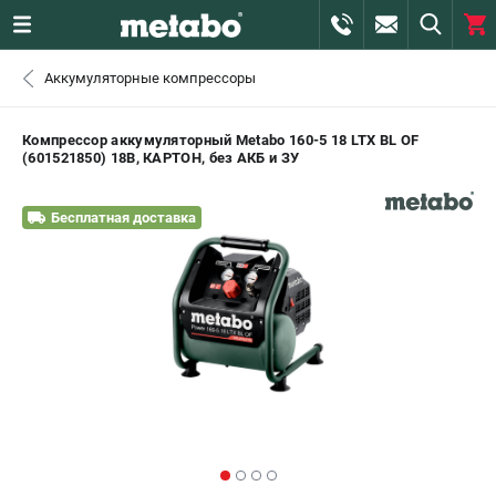
0 
Аккумуляторные компрессоры
₽
САНКТ-ПЕТЕРБУРГ
Компрессор аккумуляторный Metabo 160-5 18 LTX BL OF
(601521850) 18В, КАРТОН, без АКБ и ЗУ
+7 (812) 407-39-48
- ЗАКАЗ ИЗДЕЛИЙ
Бесплатная доставка
+7 (911) 360-06-14 | +7 (8112) 59-10-67
- ЗАКАЗ ЗАПЧАСТЕЙ
ЗАКАЗАТЬ ЗАПЧАСТЬ
ВХОД ИЛИ РЕГИСТРАЦИЯ
КАТАЛОГ
АКЦИИ