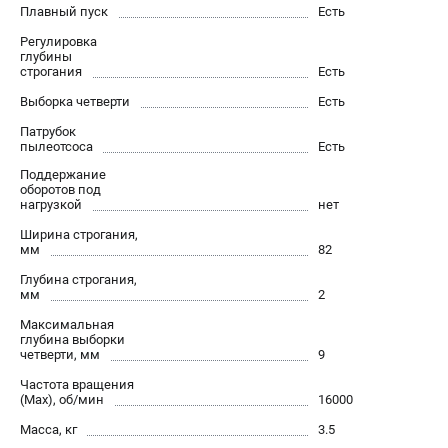
О компании
Плавный пуск
Есть
О бренде
Регулировка
Политика обработки персональных данных
глубины
строгания
Есть
Новости
Выборка четверти
Есть
Программа бонусов
Как нас найти
Патрубок
пылеотсоса
Есть
Пользовательское соглашение
Поддержание
оборотов под
нагрузкой
нет
СЕТЕВОЙ ЭЛЕКТРОИНСТРУМЕНТ
Ширина строгания,
Угловые шлифмашины (УШМ)
мм
82
Перфораторы
Глубина строгания,
Дрели
мм
2
Лобзики
Максимальная
глубина выборки
Пылесосы
четверти, мм
9
Частота вращения
АККУМУЛЯТОРНЫЙ ИНСТРУМЕНТ
(Max), об/мин
16000
Аккумуляторные шуруповерты
Масса, кг
3.5