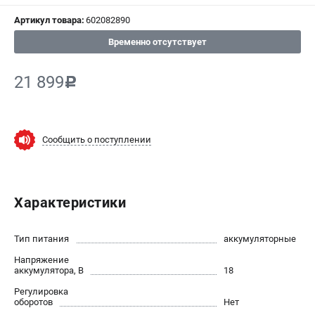
Артикул товара:
602082890
СРАВНЕНИЕ
(
0
)
Временно отсутствует
ИЗБРАННОЕ
(
0
)
21 899
c
МАГАЗИНЫ
СЕРВИС
Сообщить о поступлении
ПОДДЕРЖКА
Сервисный центр
Характеристики
ИНФОРМАЦИЯ
Тип питания
аккумуляторные
Юридическим лицам
Напряжение
Контакты
аккумулятора, В
18
Правила обмена и возврата
Регулировка
Способы оплаты
оборотов
Нет