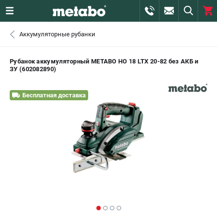
0 
Аккумуляторные рубанки
₽
САНКТ-ПЕТЕРБУРГ
Рубанок аккумуляторный METABO HO 18 LTX 20-82 без АКБ и
ЗУ (602082890)
+7 (812) 407-39-48
- ЗАКАЗ ИЗДЕЛИЙ
Бесплатная доставка
+7 (911) 360-06-14 | +7 (8112) 59-10-67
- ЗАКАЗ ЗАПЧАСТЕЙ
ЗАКАЗАТЬ ЗАПЧАСТЬ
ВХОД ИЛИ РЕГИСТРАЦИЯ
КАТАЛОГ
АКЦИИ