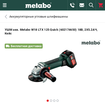
0 
Аккумуляторные угловые шлифмашины
₽
САНКТ-ПЕТЕРБУРГ
УШМ акк. Metabo W18 LTX 125 Quick (602174650) 18В, 2X5.2АЧ,
Кейс
+7 (812) 407-39-48
- ЗАКАЗ ИЗДЕЛИЙ
Бесплатная доставка
+7 (911) 360-06-14 | +7 (8112) 59-10-67
- ЗАКАЗ ЗАПЧАСТЕЙ
ЗАКАЗАТЬ ЗАПЧАСТЬ
ВХОД ИЛИ РЕГИСТРАЦИЯ
КАТАЛОГ
АКЦИИ