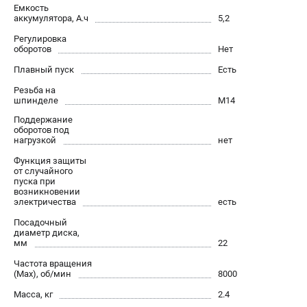
О компании
Емкость
аккумулятора, А.ч
5,2
О бренде
Политика обработки персональных данных
Регулировка
оборотов
Нет
Новости
Плавный пуск
Есть
Программа бонусов
Как нас найти
Резьба на
шпинделе
М14
Пользовательское соглашение
Поддержание
оборотов под
нагрузкой
нет
СЕТЕВОЙ ЭЛЕКТРОИНСТРУМЕНТ
Функция защиты
Угловые шлифмашины (УШМ)
от случайного
пуска при
Перфораторы
возникновении
Дрели
электричества
есть
Лобзики
Посадочный
диаметр диска,
Пылесосы
мм
22
Частота вращения
АККУМУЛЯТОРНЫЙ ИНСТРУМЕНТ
(Max), об/мин
8000
Аккумуляторные шуруповерты
Масса, кг
2.4