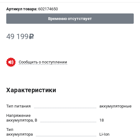
Артикул товара:
602174650
СРАВНЕНИЕ
(
0
)
Временно отсутствует
ИЗБРАННОЕ
(
0
)
49 199
c
МАГАЗИНЫ
СЕРВИС
Сообщить о поступлении
ПОДДЕРЖКА
Сервисный центр
Характеристики
ИНФОРМАЦИЯ
Тип питания
аккумуляторные
Юридическим лицам
Напряжение
Контакты
аккумулятора, В
18
Правила обмена и возврата
Тип
Способы оплаты
аккумулятора
Li-Ion