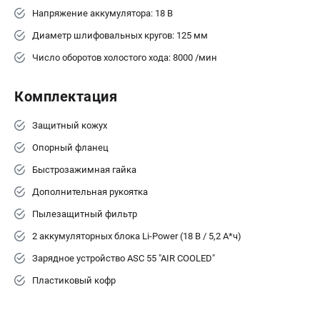
Напряжение аккумулятора: 18 В
ЗАКАЗ ЗАПЧАСТЕЙ
+7 (911) 360-06-14 | +7 (8112) 59-10-67
Диаметр шлифовальных кругов: 125 мм
zakaz@metabo-market.ru
Число оборотов холостого хода: 8000 /мин
Комплектация
Защитный кожух
Опорный фланец
Быстрозажимная гайка
Дополнительная рукоятка
Пылезащитный фильтр
2 аккумуляторных блока Li-Power (18 В / 5,2 А*ч)
Зарядное устройство ASC 55 "AIR COOLED"
Пластиковый кофр