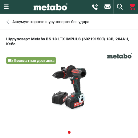
0 
Аккумуляторные шуруповерты без удара
₽
САНКТ-ПЕТЕРБУРГ
Шуруповерт Metabo BS 18 LTX IMPULS (602191500) 18В, 2X4АЧ,
Кейс
+7 (812) 407-39-48
- ЗАКАЗ ИЗДЕЛИЙ
Бесплатная доставка
+7 (911) 360-06-14 | +7 (8112) 59-10-67
- ЗАКАЗ ЗАПЧАСТЕЙ
ЗАКАЗАТЬ ЗАПЧАСТЬ
ВХОД ИЛИ РЕГИСТРАЦИЯ
КАТАЛОГ
АКЦИИ