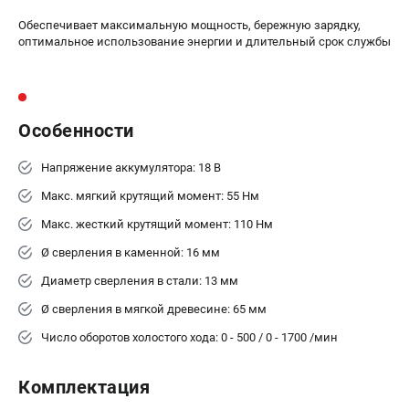
ЗАКАЗ ЗАПЧАСТЕЙ
Обеспечивает максимальную мощность, бережную зарядку,
+7 (911) 360-06-14 | +7 (8112) 59-10-67
оптимальное использование энергии и длительный срок службы
zakaz@metabo-market.ru
Особенности
Напряжение аккумулятора: 18 В
Макс. мягкий крутящий момент: 55 Нм
Макс. жесткий крутящий момент: 110 Нм
Ø сверления в каменной: 16 мм
Диаметр сверления в стали: 13 мм
Ø сверления в мягкой древесине: 65 мм
Число оборотов холостого хода: 0 - 500 / 0 - 1700 /мин
Комплектация