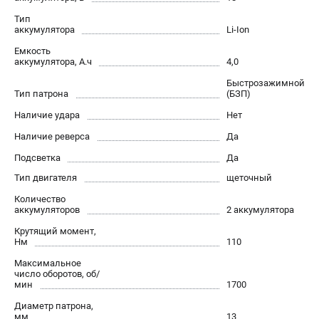
О компании
Тип
О бренде
аккумулятора
Li-Ion
Политика обработки персональных данных
Емкость
Новости
аккумулятора, А.ч
4,0
Программа бонусов
Быстрозажимной
Как нас найти
Тип патрона
(БЗП)
Пользовательское соглашение
Наличие удара
Нет
Наличие реверса
Да
СЕТЕВОЙ ЭЛЕКТРОИНСТРУМЕНТ
Подсветка
Да
Угловые шлифмашины (УШМ)
Тип двигателя
щеточный
Перфораторы
Количество
Дрели
аккумуляторов
2 аккумулятора
Лобзики
Крутящий момент,
Нм
110
Пылесосы
Максимальное
число оборотов, об/
АККУМУЛЯТОРНЫЙ ИНСТРУМЕНТ
мин
1700
Аккумуляторные шуруповерты
Диаметр патрона,
мм
13