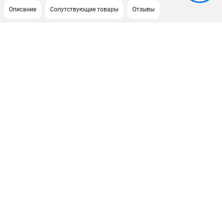
Описание
Сопутствующие товары
Отзывы
ПОДДЕРЖКА
Сервисный центр
ИНФОРМАЦИЯ
Юридическим лицам
Контакты
Правила обмена и возврата
Способы оплаты
О компании
О бренде
Политика обработки персональных данных
Новости