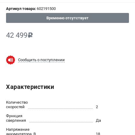
Артикул товара:
602191500
СРАВНЕНИЕ
(
0
)
Временно отсутствует
ИЗБРАННОЕ
(
0
)
42 499
c
МАГАЗИНЫ
СЕРВИС
Сообщить о поступлении
ПОДДЕРЖКА
Сервисный центр
Характеристики
ИНФОРМАЦИЯ
Количество
Юридическим лицам
скоростей
2
Контакты
Функция
сверления
Да
Правила обмена и возврата
Способы оплаты
Напряжение
аккумулятора, В
18